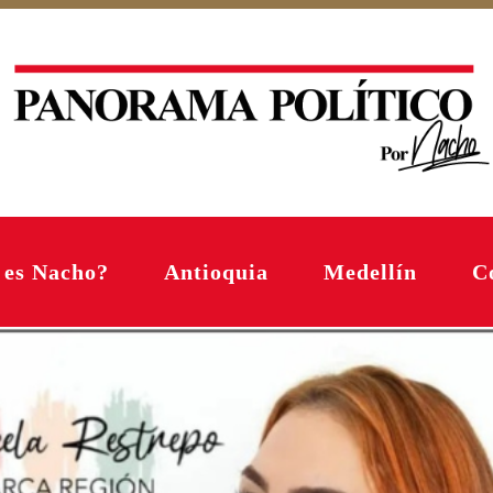
 es Nacho?
Antioquia
Medellín
C