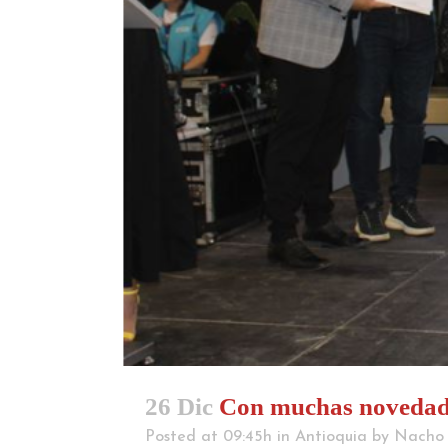
26 Dic
Con muchas novedades
Posted at 09:45h
in
Antioquia
by
Nacho