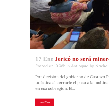
17 Ene
Jericó no será miner
Posted at 10:06h
in
Antioquia
by
Nacho
Por decisión del gobierno de Gustavo P
turística al cerrarle el paso a la multi
en esa subregión. El...
Read More