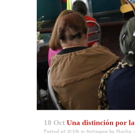
18 Oct
Una distinción por l
Posted at 21:51h
in
Antioquia
by
Nacho