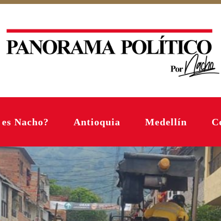
 es Nacho?
Antioquia
Medellín
C