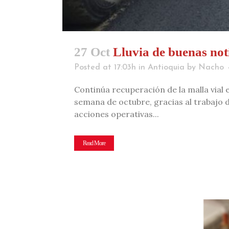
27 Oct
Lluvia de buenas noti
Posted at 17:03h
in
Antioquia
by
Nacho
Continúa recuperación de la malla vial 
semana de octubre, gracias al trabajo de
acciones operativas...
Read More