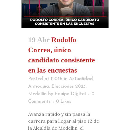
19 Abr
Rodolfo
Correa, único
candidato consistente
en las encuestas
Posted at 11:03h
in
Actualidad
,
Antioquia
,
Elecciones 2023
,
Medellín
by
Equipo Digital
0
Comments
0
Likes
Avanza rápido y sin pausa la
carrera para llegar al piso 12 de
la Alcaldía de Medellín, el