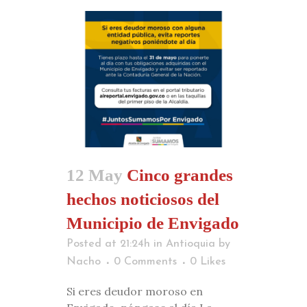
12 May
Cinco grandes
hechos noticiosos del
Municipio de Envigado
Posted at 21:24h
in
Antioquia
by
Nacho
0 Comments
0
Likes
Si eres deudor moroso en