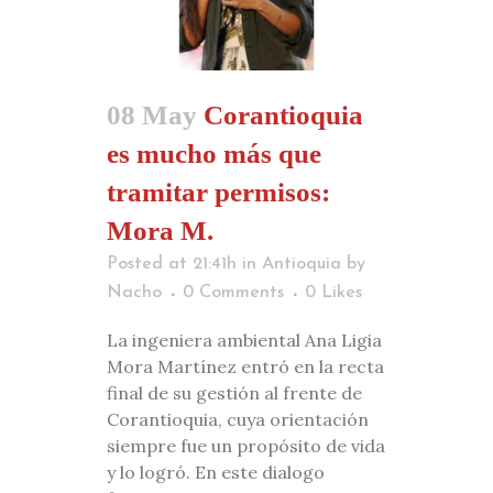
08 May
Corantioquia
es mucho más que
tramitar permisos:
Mora M.
Posted at 21:41h
in
Antioquia
by
Nacho
0 Comments
0
Likes
La ingeniera ambiental Ana Ligia
Mora Martínez entró en la recta
final de su gestión al frente de
Corantioquia, cuya orientación
siempre fue un propósito de vida
y lo logró. En este dialogo