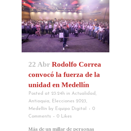
22 Abr
Rodolfo Correa
convocó la fuerza de la
unidad en Medellín
Posted at 23:24h
in
Actualidad
,
Antioquia
,
Elecciones 2023
,
Medellín
by
Equipo Digital
0
Comments
0
Likes
Más de un millar de personas