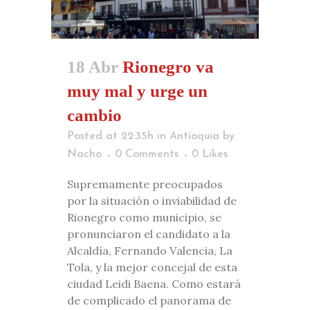
18 Abr
Rionegro va
muy mal y urge un
cambio
Posted at 22:35h
in
Antioquia
by
Nacho
0 Comments
0
Likes
Supremamente preocupados
por la situación o inviabilidad de
Rionegro como municipio, se
pronunciaron el candidato a la
Alcaldía, Fernando Valencia, La
Tola, y la mejor concejal de esta
ciudad Leidi Baena. Como estará
de complicado el panorama de