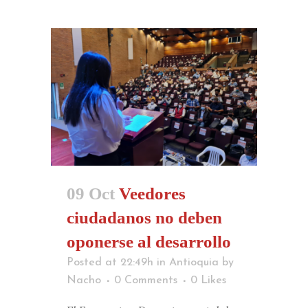
09 Oct
Veedores
ciudadanos no deben
oponerse al desarrollo
Posted at 22:49h
in
Antioquia
by
Nacho
0 Comments
0
Likes