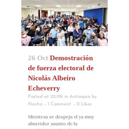
26 Oct
Demostración
de fuerza electoral de
Nicolás Albeiro
Echeverry
Posted at 22:19h
in
Antioquia
by
Nacho
1 Comment
0
Likes
Mientras se despeja el ya muy
aburridor asunto de la