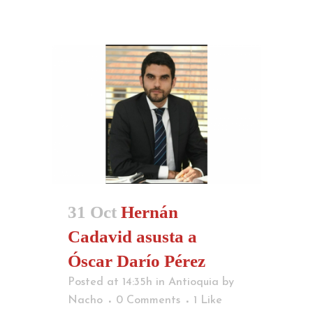
31 Oct
Hernán
Cadavid asusta a
Óscar Darío Pérez
Posted at 14:35h
in
Antioquia
by
Nacho
0 Comments
1
Like