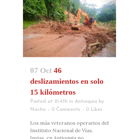
07 Oct
46
deslizamientos en solo
15 kilómetros
Posted at 21:43h
in
Antioquia
by
Nacho
0 Comments
0
Likes
Los más veteranos operarios del
Instituto Nacional de Vías,
Invias, en Antioquia no