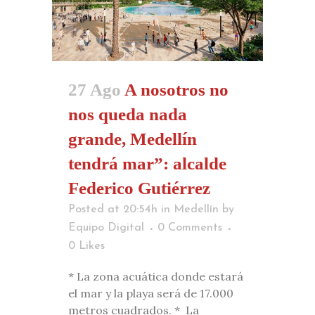
27 Ago
A nosotros no
nos queda nada
grande, Medellín
tendrá mar”: alcalde
Federico Gutiérrez
Posted at 20:54h
in
Medellín
by
Equipo Digital
0 Comments
0
Likes
* La zona acuática donde estará
el mar y la playa será de 17.000
metros cuadrados. * La