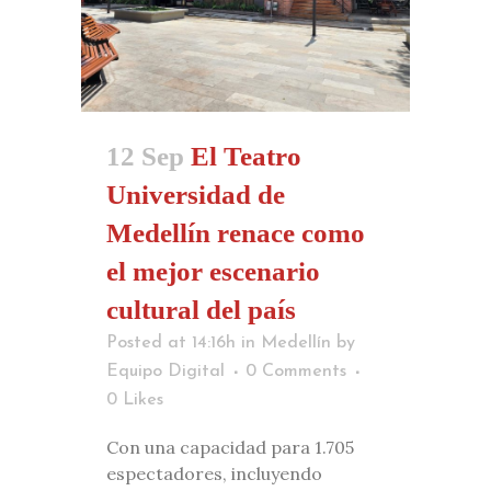
12 Sep
El Teatro
Universidad de
Medellín renace como
el mejor escenario
cultural del país
Posted at 14:16h
in
Medellín
by
Equipo Digital
0 Comments
0
Likes
Con una capacidad para 1.705
espectadores, incluyendo