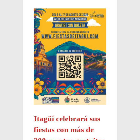
Delici
polític
de la e
El regres
poder de 
Itagüí celebrará sus
godarria,
por fin el
fiestas con más de
Presidenci