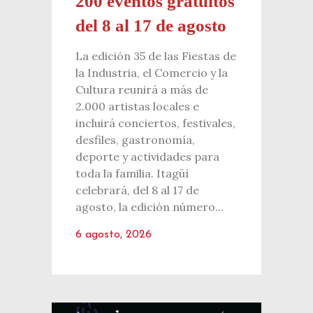
200 eventos gratuitos
izquierda 
del 8 al 17 de agosto
el hecho 
hoy tiene 
La edición 35 de las Fiestas de
revuelo a.
la Industria, el Comercio y la
6 agosto,
Cultura reunirá a más de
2.000 artistas locales e
incluirá conciertos, festivales,
desfiles, gastronomía,
deporte y actividades para
toda la familia. Itagüí
celebrará, del 8 al 17 de
agosto, la edición número...
6 agosto, 2026