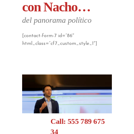
con Nacho…
del panorama político
[contact-form-7 id=”86″
html_class=”cf7_custom_style_1″]
Call: 555 789 675
34