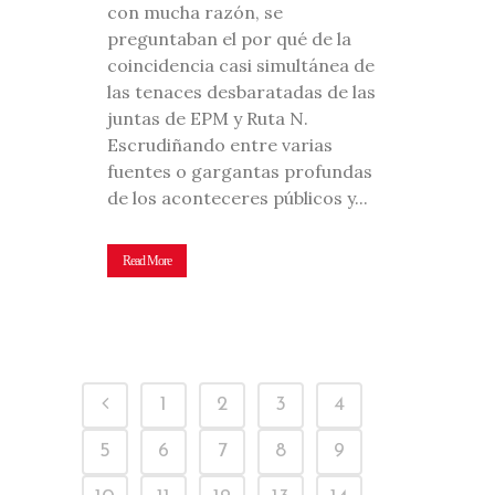
con mucha razón, se
preguntaban el por qué de la
coincidencia casi simultánea de
las tenaces desbaratadas de las
juntas de EPM y Ruta N.
Escrudiñando entre varias
fuentes o gargantas profundas
de los aconteceres públicos y...
Read More
1
2
3
4
5
6
7
8
9