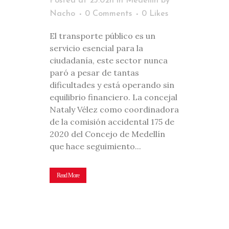
Posted at 23:02h
in
Medellín
by
Nacho
0 Comments
0
Likes
El transporte público es un
servicio esencial para la
ciudadanía, este sector nunca
paró a pesar de tantas
dificultades y está operando sin
equilibrio financiero. La concejal
Nataly Vélez como coordinadora
de la comisión accidental 175 de
2020 del Concejo de Medellín
que hace seguimiento...
Read More