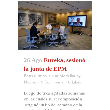
26 Ago
Eureka, sesionó
la junta de EPM
Posted at 22:51h
in
Medellín
by
Nacho
0 Comments
0
Likes
Luego de tres agitadas semanas
en las cuales su recomposición
originó un lío del tamaño de la