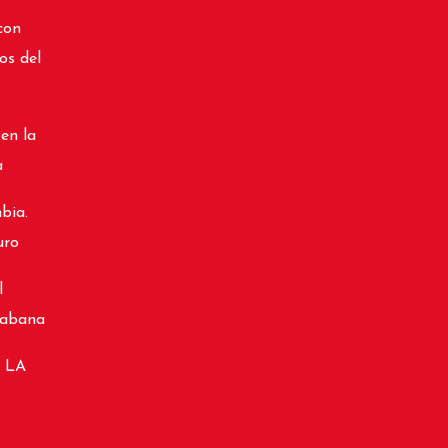
con
os del
 en la
a
bia.
uro
l
cabana
 LA