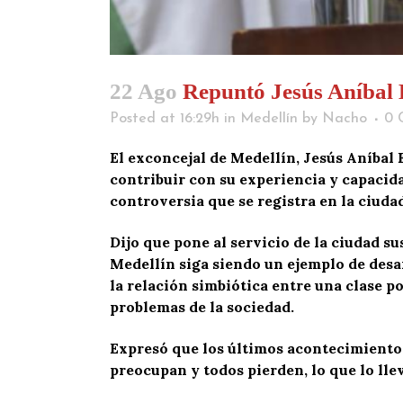
22 Ago
Repuntó Jesús Aníbal 
Posted at 16:29h
in
Medellín
by
Nacho
0 
El exconcejal de Medellín, Jesús Aníbal 
contribuir con su experiencia y capacida
controversia que se registra en la ciud
Dijo que pone al servicio de la ciudad s
Medellín siga siendo un ejemplo de desar
la relación simbiótica entre una clase p
problemas de la sociedad.
Expresó que los últimos acontecimientos 
preocupan y todos pierden, lo que lo ll