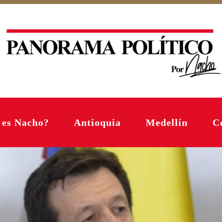
 es Nacho?
Antioquia
Medellín
C