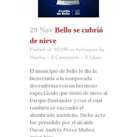
29 Nov
Bello se cubrió
de nieve
Posted at 20:59h
in
Antioquia
by
Nacho
0 Comments
0
Likes
El municipio de Bello le dio la
bienvenida a la temporada
decembrina con un hermoso
espectáculo que vistió de nieve al
Parque Santander y con el cual
también se encendió el
alumbrado navideño. Dicho acto
fue presidido por el alcalde
Óscar Andrés Pérez Muñoz,
quien hizo...