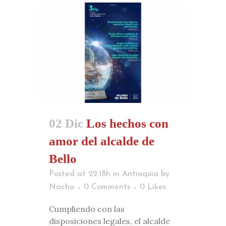
02 Dic
Los hechos con
amor del alcalde de
Bello
Posted at 22:18h
in
Antioquia
by
Nacho
0 Comments
0
Likes
Cumpliendo con las
disposiciones legales, el alcalde