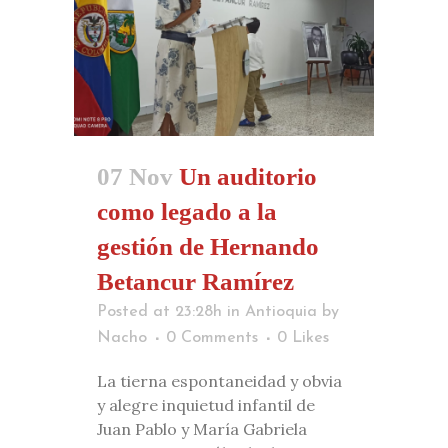
07 Nov
Un auditorio
como legado a la
gestión de Hernando
Betancur Ramírez
Posted at 23:28h
in
Antioquia
by
Nacho
0 Comments
0
Likes
La tierna espontaneidad y obvia
y alegre inquietud infantil de
Juan Pablo y María Gabriela