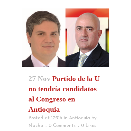
27 Nov
Partido de la U
no tendría candidatos
al Congreso en
Antioquia
Posted at 17:31h
in
Antioquia
by
Nacho
0 Comments
0
Likes