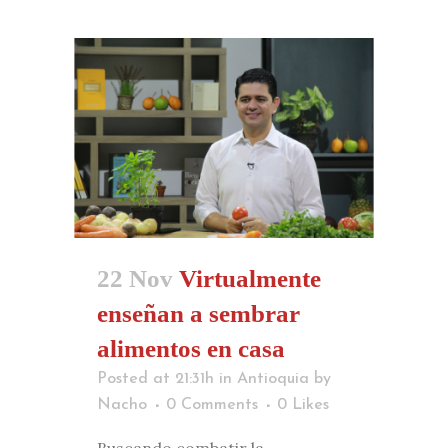
22 Nov
Virtualmente
enseñan a sembrar
alimentos en casa
Posted at 21:31h
in
Antioquia
by
Nacho
0 Comments
0
Likes
Buscando combatir la