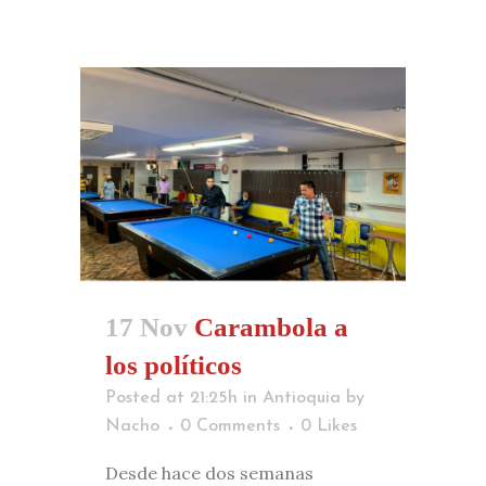
17 Nov
Carambola a
los políticos
Posted at 21:25h
in
Antioquia
by
Nacho
0 Comments
0
Likes
Desde hace dos semanas