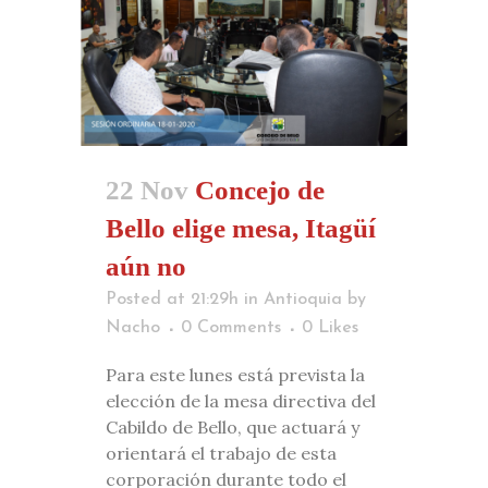
22 Nov
Concejo de
Bello elige mesa, Itagüí
aún no
Posted at 21:29h
in
Antioquia
by
Nacho
0 Comments
0
Likes
Para este lunes está prevista la
elección de la mesa directiva del
Cabildo de Bello, que actuará y
orientará el trabajo de esta
corporación durante todo el