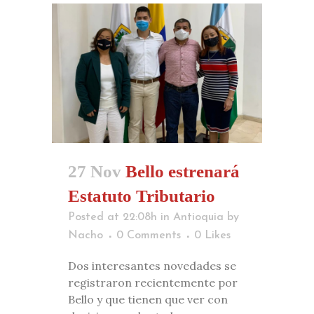
27 Nov
Bello estrenará
Estatuto Tributario
Posted at 22:08h
in
Antioquia
by
Nacho
0 Comments
0
Likes
Dos interesantes novedades se
registraron recientemente por
Bello y que tienen que ver con