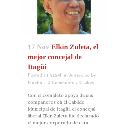
17 Nov
Elkin Zuleta, el
mejor concejal de
Itagüí
Posted at 21:24h
in
Antioquia
by
Nacho
0 Comments
2
Likes
Con el completo apoyo de sus
compañeros en el Cabildo
Municipal de Itagüí, el concejal
liberal Elkin Zuleta fue declarado
el mejor corporado de esta