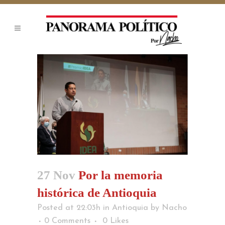
27 Nov
Por la memoria
histórica de Antioquia
Posted at 22:03h
in
Antioquia
by
Nacho
0 Comments
0
Likes