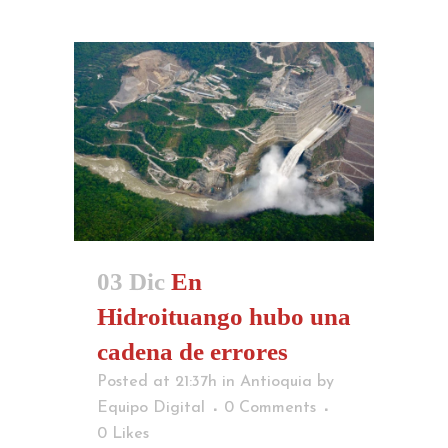
03 Dic
En
Hidroituango hubo una
cadena de errores
Posted at 21:37h
in
Antioquia
by
Equipo Digital
0 Comments
0
Likes