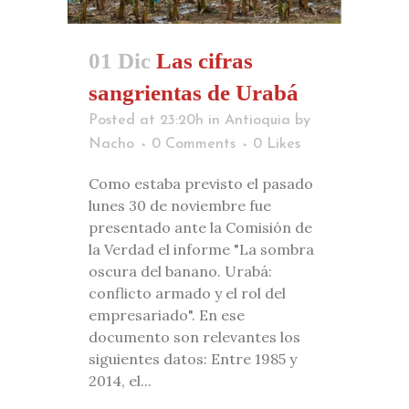
01 Dic
Las cifras
sangrientas de Urabá
Posted at 23:20h
in
Antioquia
by
Nacho
0 Comments
0
Likes
Como estaba previsto el pasado
lunes 30 de noviembre fue
presentado ante la Comisión de
la Verdad el informe "La sombra
oscura del banano. Urabá:
conflicto armado y el rol del
empresariado". En ese
documento son relevantes los
siguientes datos: Entre 1985 y
2014, el...