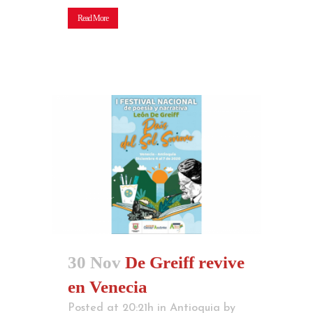
Read More
30 Nov
De Greiff revive
en Venecia
Posted at 20:21h
in
Antioquia
by