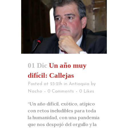
01 Dic
Un año muy
difícil: Callejas
Posted at 23:21h
in
Antioquia
by
Nacho
0 Comments
0
Likes
“Un año difícil, exótico, atípico
con retos ineludibles para toda
la humanidad, con una pandemia
que nos despojó del orgullo y la