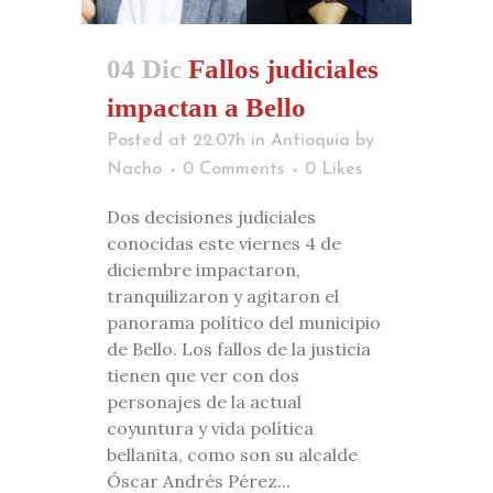
04 Dic
Fallos judiciales
impactan a Bello
Posted at 22:07h
in
Antioquia
by
Nacho
0 Comments
0
Likes
Dos decisiones judiciales
conocidas este viernes 4 de
diciembre impactaron,
tranquilizaron y agitaron el
panorama político del municipio
de Bello. Los fallos de la justicia
tienen que ver con dos
personajes de la actual
coyuntura y vida política
bellanita, como son su alcalde
Óscar Andrés Pérez...