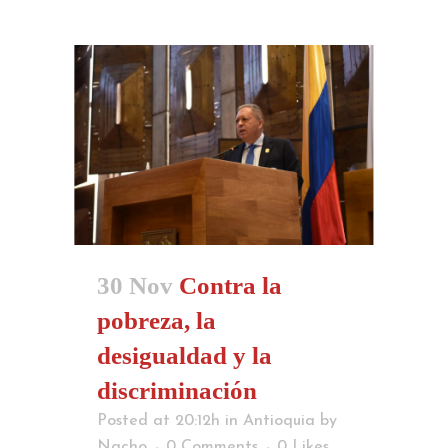
30 Nov
Contra la
pobreza, la
desigualdad y la
discriminación
Posted at 20:12h
in
Antioquia
by
Nacho
0 Comments
0
Likes