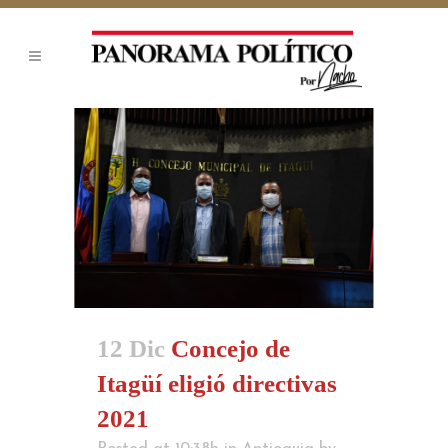
12 Dic
Concejo de
Itagüí eligió directivas
2021