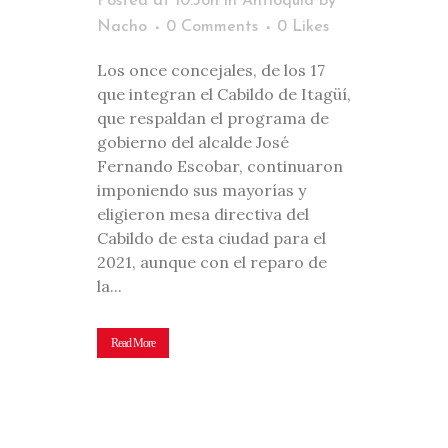
Posted at 10:38h
in
Antioquia
by
Nacho
0 Comments
0
Likes
Los once concejales, de los 17
que integran el Cabildo de Itagüí,
que respaldan el programa de
gobierno del alcalde José
Fernando Escobar, continuaron
imponiendo sus mayorías y
eligieron mesa directiva del
Cabildo de esta ciudad para el
2021, aunque con el reparo de
la...
Read More