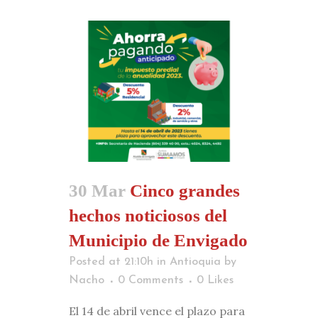
30 Mar
Cinco grandes
hechos noticiosos del
Municipio de Envigado
Posted at 21:10h
in
Antioquia
by
Nacho
0 Comments
0
Likes
El 14 de abril vence el plazo para