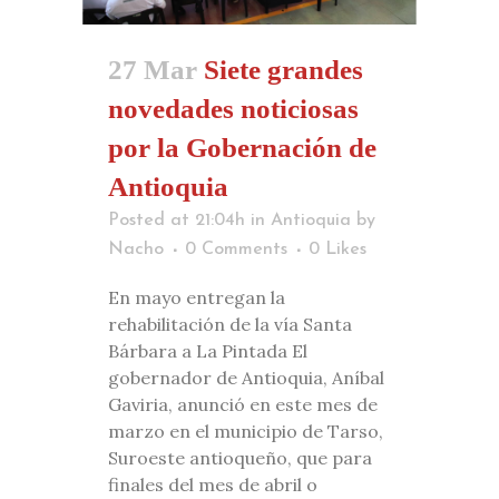
27 Mar
Siete grandes
novedades noticiosas
por la Gobernación de
Antioquia
Posted at 21:04h
in
Antioquia
by
Nacho
0 Comments
0
Likes
En mayo entregan la
rehabilitación de la vía Santa
Bárbara a La Pintada El
gobernador de Antioquia, Aníbal
Gaviria, anunció en este mes de
marzo en el municipio de Tarso,
Suroeste antioqueño, que para
finales del mes de abril o