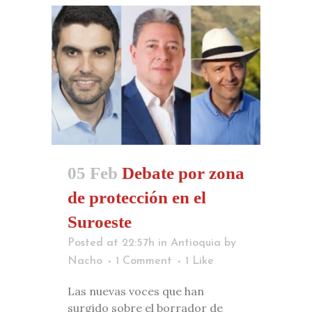
05 Feb
Debate por zona
de protección en el
Suroeste
Posted at 22:57h
in
Antioquia
by
Nacho
1 Comment
1
Like
Las nuevas voces que han
surgido sobre el borrador de