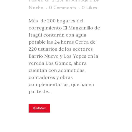
Posted at 21:25h
in
Antioquia
by
Nacho
0 Comments
0
Likes
Más de 200 hogares del
corregimiento El Manzanillo de
Itagüí contarán con agua
potable las 24 horas Cerca de
220 usuarios de los sectores
Barrio Nuevo y Los Yepes en la
vereda Los Gómez, ahora
cuentan con acometidas,
contadores y obras
complementarias, que hacen
parte de...
Read More