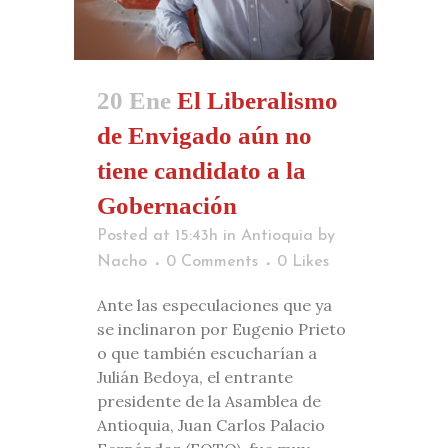
20 Ene
El Liberalismo
de Envigado aún no
tiene candidato a la
Gobernación
Posted at 15:43h
in
Antioquia
by
Nacho
0 Comments
0
Likes
Ante las especulaciones que ya
se inclinaron por Eugenio Prieto
o que también escucharían a
Julián Bedoya, el entrante
presidente de la Asamblea de
Antioquia, Juan Carlos Palacio