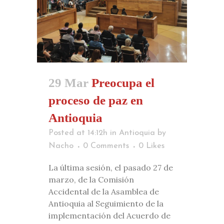
29 Mar
Preocupa el
proceso de paz en
Antioquia
Posted at 14:12h
in
Antioquia
by
Nacho
0 Comments
0
Likes
La última sesión, el pasado 27 de
marzo, de la Comisión
Accidental de la Asamblea de
Antioquia al Seguimiento de la
implementación del Acuerdo de