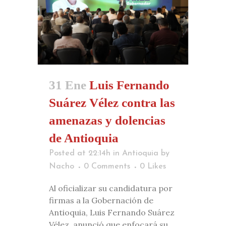
31 Ene
Luis Fernando
Suárez Vélez contra las
amenazas y dolencias
de Antioquia
Posted at 22:14h
in
Antioquia
by
Nacho
0 Comments
0
Likes
Al oficializar su candidatura por
firmas a la Gobernación de
Antioquia, Luis Fernando Suárez
Vélez, anunció que enfocará su