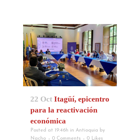
22 Oct
Itagüí, epicentro
para la reactivación
económica
Posted at 19:46h
in
Antioquia
by
Nacho
0 Comments
0
Likes