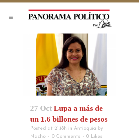
27 Oct
Lupa a más de
un 1.6 billones de pesos
Posted at 21:18h
in
Antioquia
by
Nacho
0 Comments
0
Likes