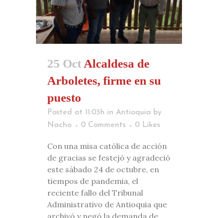
25 Oct
Alcaldesa de
Arboletes, firme en su
puesto
Posted at 11:03h
in
Antioquia
by
Nacho
0 Comments
0
Likes
Con una misa católica de acción
de gracias se festejó y agradeció
este sábado 24 de octubre, en
tiempos de pandemia, el
reciente fallo del Tribunal
Administrativo de Antioquia que
archivó y negó la demanda de