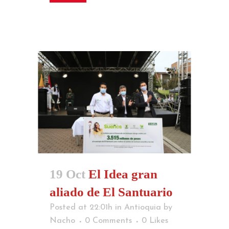
19 Oct
El Idea gran
aliado de El Santuario
Posted at 22:01h
in
Antioquia
by
Nacho
0 Comments
0
Likes