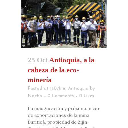
25 Oct
Antioquia, a la
cabeza de la eco-
minería
Posted at 11:07h
in
Antioquia
by
Nacho
0 Comments
0
Likes
La inauguración y próximo inicio
de exportaciones de la mina
Buriticá, propiedad de Zijin-