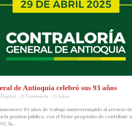
ral de Antioquia celebró sus 93 años
Digital
0 Comments
0
Likes
nmemoró 93 años de trabajo ininterrumpido al servicio de 
 la gestión pública, con el firme propósito de contribuir al
, la...