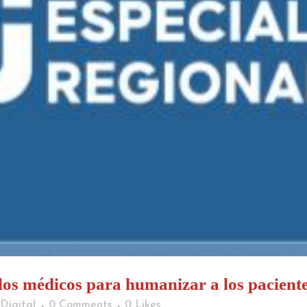
 los médicos para humanizar a los pacient
Digital
0 Comments
0
Likes