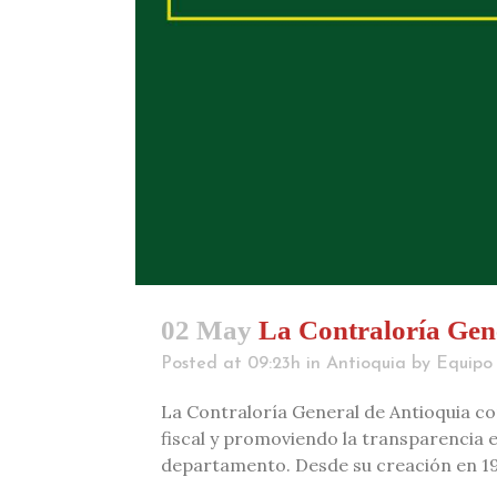
02 May
La Contraloría Gene
Posted at 09:23h
in
Antioquia
by
Equipo 
La Contraloría General de Antioquia co
fiscal y promoviendo la transparencia en
departamento. Desde su creación en 1932