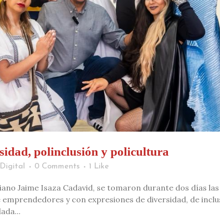
rsidad, polinclusión y policultura
Digital
0 Comments
1
Like
ano Jaime Isaza Cadavid, se tomaron durante dos días las 
 emprendedores y con expresiones de diversidad, de inclus
ada...