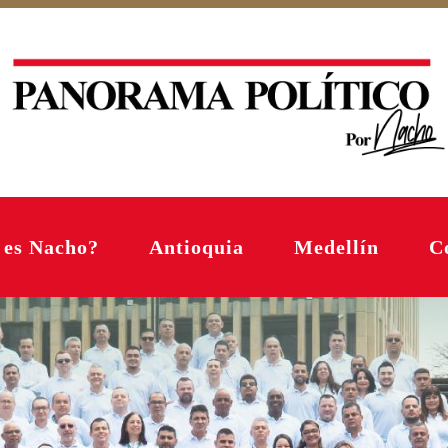
 es Nacho?
Antioquia
Medellín
C