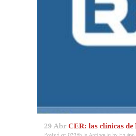
29 Abr
CER: las clínicas de
Posted at 07:36h
in
Antioquia
by
Equipo 