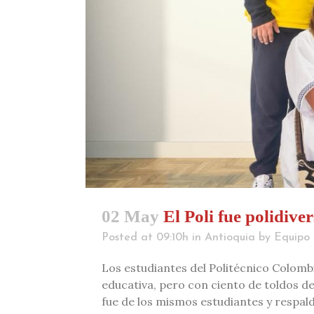
02 May
El Poli fue polidive
Posted at 09:10h
in
Antioquia
by
Equipo 
Los estudiantes del Politécnico Colombi
educativa, pero con ciento de toldos de
fue de los mismos estudiantes y respald