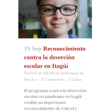
19 Sep
Reconocimiento
contra la deserción
escolar en Itagüí
Posted at 22:35h
in
Antioquia
by
Nacho
0 Comments
0
Likes
El programa contra la deserción
escolar en pandemia en Itagüí
recibió un importante
reconocimiento de Unicef y