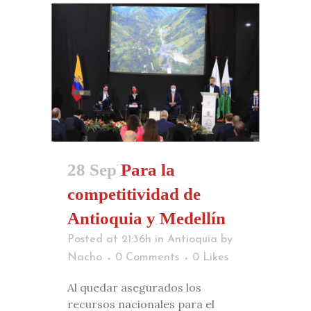
28 Sep
Para la
competitividad de
Antioquia y Medellín
Posted at 21:36h
in
Antioquia
by
Nacho
0 Comments
0
Likes
Al quedar asegurados los
recursos nacionales para el