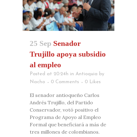
25 Sep
Senador
Trujillo apoya subsidio
al empleo
Posted at 20:24h
in
Antioquia
by
Nacho
0 Comments
0
Likes
El senador antioqueño Carlos
Andrés Trujillo, del Partido
Conservador, votó positivo el
Programa de Apoyo al Empleo
Formal que beneficiará a más de
tres millones de colombianos.