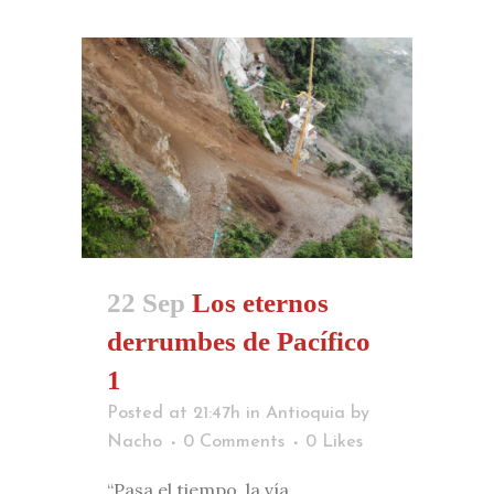
22 Sep
Los eternos
derrumbes de Pacífico
1
Posted at 21:47h
in
Antioquia
by
Nacho
0 Comments
0
Likes
“Pasa el tiempo, la vía