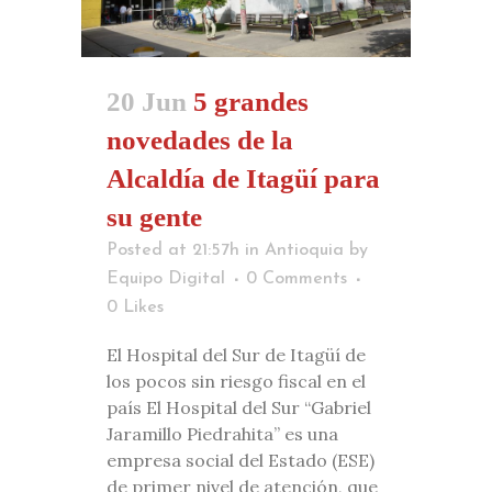
20 Jun
5 grandes
novedades de la
Alcaldía de Itagüí para
su gente
Posted at 21:57h
in
Antioquia
by
Equipo Digital
0 Comments
0
Likes
El Hospital del Sur de Itagüí de
los pocos sin riesgo fiscal en el
país El Hospital del Sur “Gabriel
Jaramillo Piedrahita” es una
empresa social del Estado (ESE)
de primer nivel de atención, que