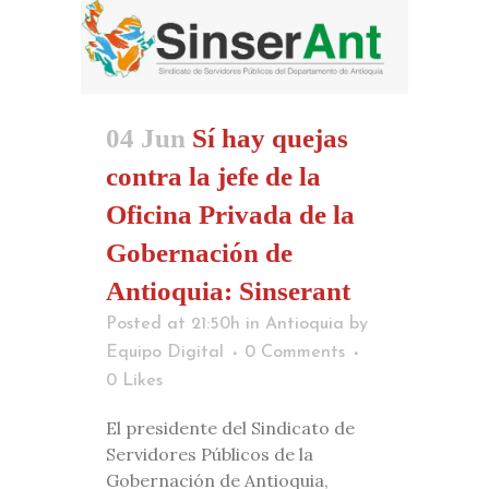
04 Jun
Sí hay quejas
contra la jefe de la
Oficina Privada de la
Gobernación de
Antioquia: Sinserant
Posted at 21:50h
in
Antioquia
by
Equipo Digital
0 Comments
0
Likes
El presidente del Sindicato de
Servidores Públicos de la
Gobernación de Antioquia,