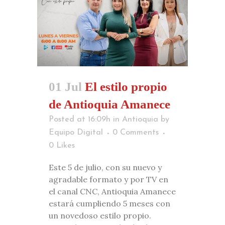
01 Jul
El estilo propio
de Antioquia Amanece
Posted at 16:09h
in
Antioquia
by
Equipo Digital
0 Comments
0
Likes
Este 5 de julio, con su nuevo y
agradable formato y por TV en
el canal CNC, Antioquia Amanece
estará cumpliendo 5 meses con
un novedoso estilo propio.