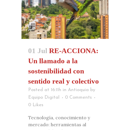
01 Jul
RE-ACCIONA:
Un llamado a la
sostenibilidad con
sentido real y colectivo
Posted at 16:11h
in
Antioquia
by
Equipo Digital
0 Comments
0
Likes
Tecnología, conocimiento y
mercado: herramientas al