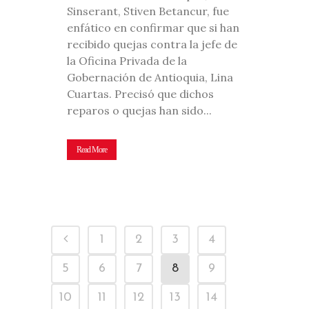
Sinserant, Stiven Betancur, fue
enfático en confirmar que si han
recibido quejas contra la jefe de
la Oficina Privada de la
Gobernación de Antioquia, Lina
Cuartas. Precisó que dichos
reparos o quejas han sido...
Read More
1
2
3
4
5
6
7
8
9
10
11
12
13
14