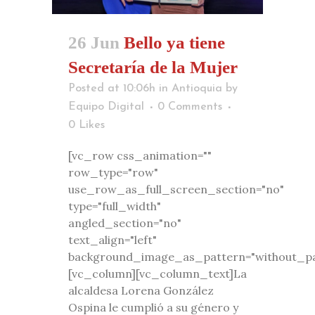
26 Jun
Bello ya tiene
Secretaría de la Mujer
Posted at 10:06h
in
Antioquia
by
Equipo Digital
0 Comments
0
Likes
[vc_row css_animation=""
row_type="row"
use_row_as_full_screen_section="no"
type="full_width"
angled_section="no"
text_align="left"
background_image_as_pattern="without_pa
[vc_column][vc_column_text]La
alcaldesa Lorena González
Ospina le cumplió a su género y