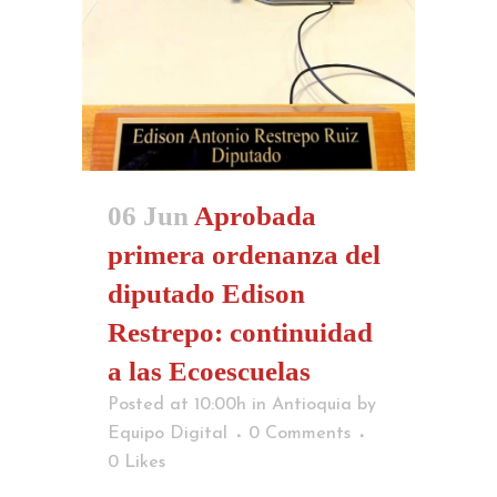
06 Jun
Aprobada
primera ordenanza del
diputado Edison
Restrepo: continuidad
a las Ecoescuelas
Posted at 10:00h
in
Antioquia
by
Equipo Digital
0 Comments
0
Likes