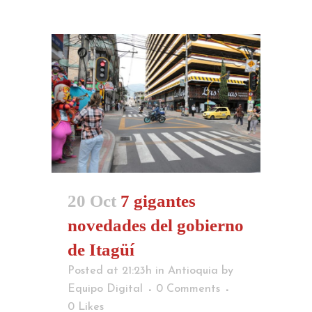
20 Oct
7 gigantes
novedades del gobierno
de Itagüí
Posted at 21:23h
in
Antioquia
by
Equipo Digital
0 Comments
0
Likes