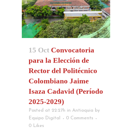
15 Oct
Convocatoria
para la Elección de
Rector del Politécnico
Colombiano Jaime
Isaza Cadavid (Período
2025-2029)
Posted at 22:27h
in
Antioquia
by
Equipo Digital
0 Comments
0
Likes