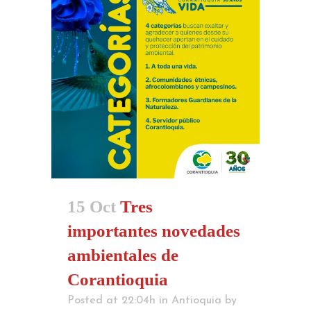
15 Oct
Tres
importantes novedades
ambientales de
Corantioquia
Posted at 22:04h
in
Antioquia
by