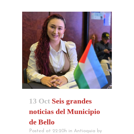
13 Oct
Seis grandes
noticias del Municipio
de Bello
Posted at 22:20h
in
Antioquia
by