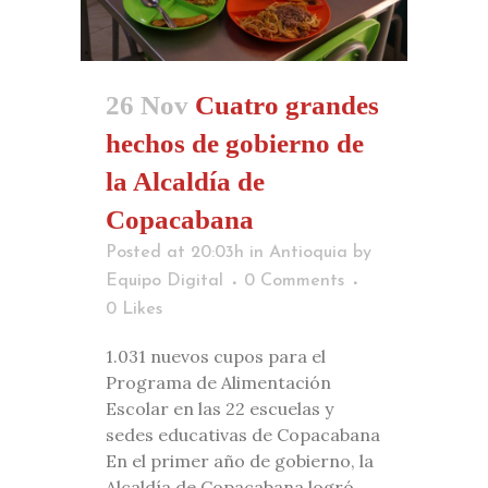
26 Nov
Cuatro grandes
hechos de gobierno de
la Alcaldía de
Copacabana
Posted at 20:03h
in
Antioquia
by
Equipo Digital
0 Comments
0
Likes
1.031 nuevos cupos para el
Programa de Alimentación
Escolar en las 22 escuelas y
sedes educativas de Copacabana
En el primer año de gobierno, la
Alcaldía de Copacabana logró