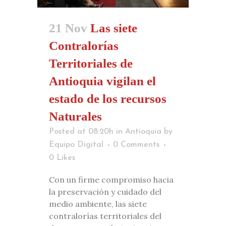
21 Nov
Las siete
Contralorías
Territoriales de
Antioquia vigilan el
estado de los recursos
Naturales
Posted at 08:20h
in
Antioquia
by
Equipo Digital
0 Comments
0
Likes
Con un firme compromiso hacia
la preservación y cuidado del
medio ambiente, las siete
contralorías territoriales del