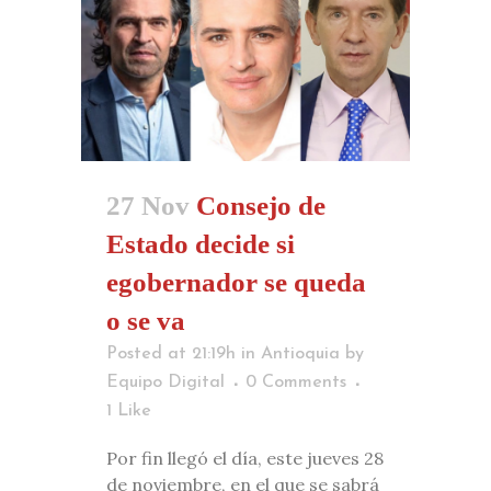
27 Nov
Consejo de
Estado decide si
egobernador se queda
o se va
Posted at 21:19h
in
Antioquia
by
Equipo Digital
0 Comments
1
Like
Por fin llegó el día, este jueves 28
de noviembre, en el que se sabrá