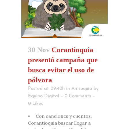
30 Nov
Corantioquia
presentó campaña que
busca evitar el uso de
pólvora
Posted at 09:40h
in
Antioquia
by
Equipo Digital
0 Comments
0
Likes
• Con canciones y cuentos,
Corantioquia buscar llegar a