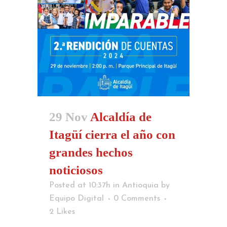
29 Nov
Alcaldía de
Itagüí cierra el año con
grandes hechos
noticiosos
Posted at 10:37h
in
Antioquia
by
Equipo Digital
0 Comments
2
Likes