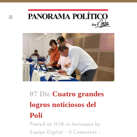
07 Dic
Cuatro grandes
logros noticiosos del
Poli
Posted at 15:11h
in
Antioquia
by
Equipo Digital
0 Comments