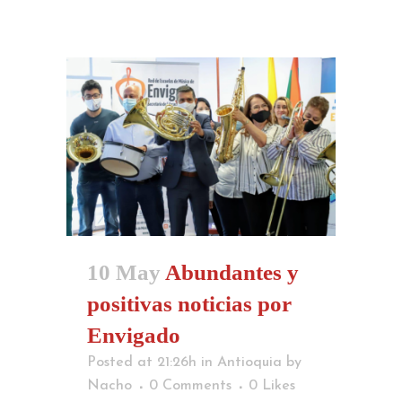
10 May
Abundantes y
positivas noticias por
Envigado
Posted at 21:26h
in
Antioquia
by
Nacho
0 Comments
0
Likes