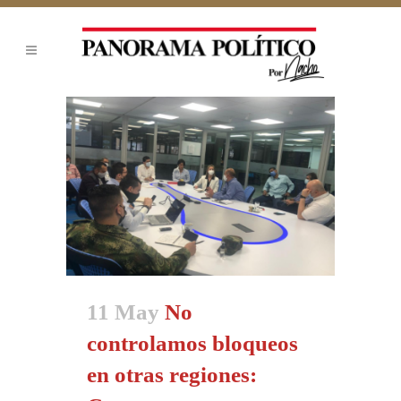
11 May
No
controlamos bloqueos
en otras regiones: