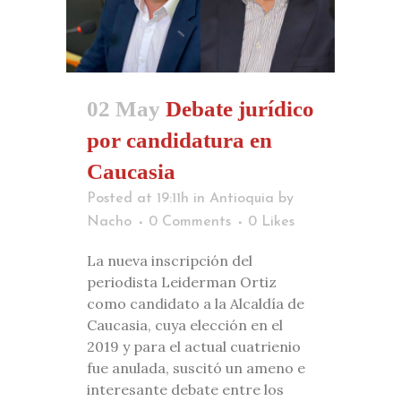
02 May
Debate jurídico
por candidatura en
Caucasia
Posted at 19:11h
in
Antioquia
by
Nacho
0 Comments
0
Likes
La nueva inscripción del
periodista Leiderman Ortiz
como candidato a la Alcaldía de
Caucasia, cuya elección en el
2019 y para el actual cuatrienio
fue anulada, suscitó un ameno e
interesante debate entre los