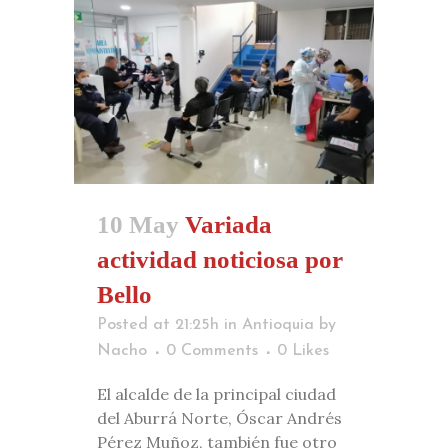
10 May
Variada
actividad noticiosa por
Bello
Posted at 21:25h
in
Antioquia
by
Nacho
0 Comments
0
Likes
El alcalde de la principal ciudad
del Aburrá Norte, Óscar Andrés
Pérez Muñoz, también fue otro