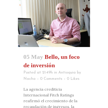
05 May
Bello, un foco
de inversión
Posted at 21:49h
in
Antioquia
by
Nacho
0 Comments
0
Likes
La agencia crediticia
Internacional Fitch Ratings
reafirmó el crecimiento de la
recaudación de ingresos, la