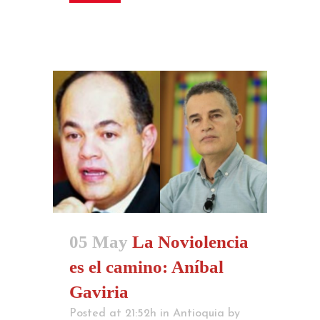
05 May
La Noviolencia
es el camino: Aníbal
Gaviria
Posted at 21:52h
in
Antioquia
by