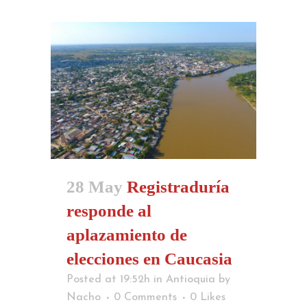
28 May
Registraduría
responde al
aplazamiento de
elecciones en Caucasia
Posted at 19:52h
in
Antioquia
by
Nacho
0 Comments
0
Likes