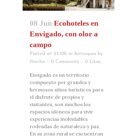
08 Jun
Ecohoteles en
Envigado, con olor a
campo
Posted at 23:10h
in
Antioquia
by
Nacho
0 Comments
0
Likes
Envigado es un territorio
compuesto por grandes y
hermosos sitios turísticos para
el disfrute de propios y
visitantes, son muchos los
espacios idóneos para vivir
experiencias inolvidables
rodeadas de naturaleza y paz.
En su zona rural se encuentran