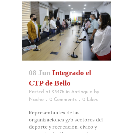
08 Jun
Integrado el
CTP de Bello
Posted at 23:17h
in
Antioquia
by
Nacho
0 Comments
0
Likes
Representantes de las
organizaciones y/o sectores del
deporte y recreación, cívico y