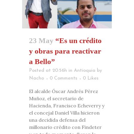
23 May
“Es un crédito
y obras para reactivar
a Bello”
Posted at 20:56h
in
Antioquia
by
Nacho
0 Comments
0
Likes
El alcalde Óscar Andrés Pérez
Muñoz, el secretario de
Hacienda, Francisco Echeverry y
el concejal Daniel Villa hicieron
una decidida defensa del
millonario crédito con Findeter