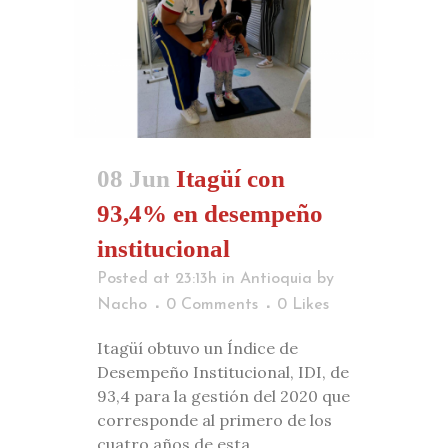
08 Jun
Itagüí con
93,4% en desempeño
institucional
Posted at 23:13h
in
Antioquia
by
Nacho
0 Comments
0
Likes
Itagüí obtuvo un Índice de
Desempeño Institucional, IDI, de
93,4 para la gestión del 2020 que
corresponde al primero de los
cuatro años de esta