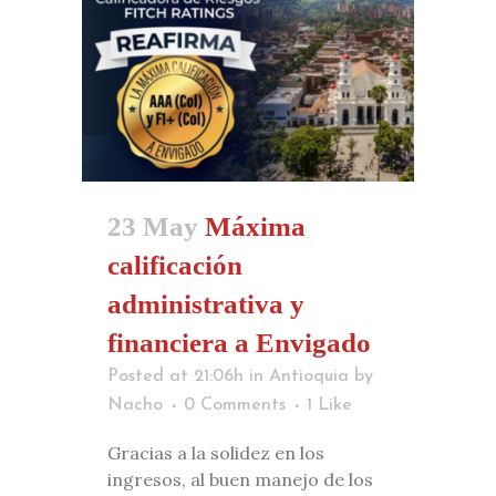
23 May
Máxima
calificación
administrativa y
financiera a Envigado
Posted at 21:06h
in
Antioquia
by
Nacho
0 Comments
1
Like
Gracias a la solidez en los
ingresos, al buen manejo de los