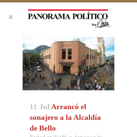
11 Jul
Arrancó el
sonajero a la Alcaldía
de Bello