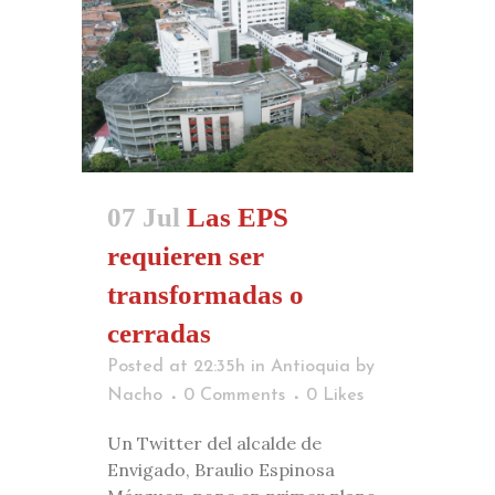
07 Jul
Las EPS
requieren ser
transformadas o
cerradas
Posted at 22:35h
in
Antioquia
by
Nacho
0 Comments
0
Likes
Un Twitter del alcalde de
Envigado, Braulio Espinosa