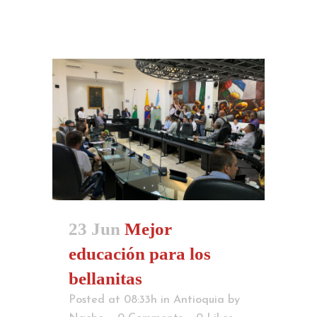
23 Jun
Mejor
educación para los
bellanitas
Posted at 08:33h
in
Antioquia
by