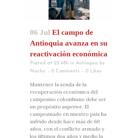
06 Jul
El campo de
Antioquia avanza en su
reactivación económica
Posted at 22:48h
in
Antioquia
by
Nacho
0 Comments
0
Likes
Mantener la senda de la
recuperación económica del
campesino colombiano debe ser
un propósito superior. El
campesinado en nuestro país ha
sufrido desde hace más de 60
años, con el conflicto armado y
los últimos dos años y medio la