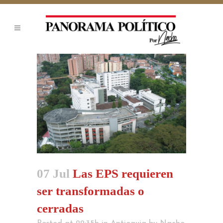
07 Jul
Las EPS requieren
ser transformadas o
cerradas