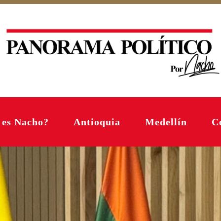
 es Nacho?
Antioquia
Medellín
C