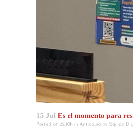
15 Jul
Es el momento para resi
Posted at 22:10h
in
Antioquia
by
Equipo Dig