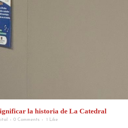
gnificar la historia de La Catedral
ital
0 Comments
1
Like