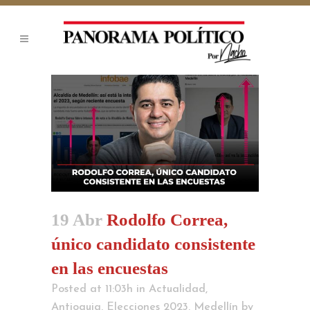
19 Abr
Rodolfo Correa,
único candidato consistente
en las encuestas
Posted at 11:03h
in
Actualidad
,
Antioquia
,
Elecciones 2023
,
Medellín
by