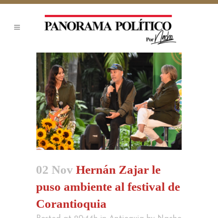
02 Nov
Hernán Zajar le
puso ambiente al festival de
Corantioquia