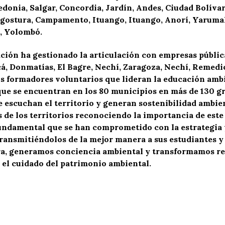
edonia, Salgar, Concordia, Jardín, Andes, Ciudad Bolívar
ngostura, Campamento, Ituango, Ituango, Anorí, Yarumal,
í, Yolombó.
ación ha gestionado la articulación con empresas públi
cá, Donmatías, El Bagre, Nechí, Zaragoza, Nechí, Remedi
 formadores voluntarios que lideran la educación ambie
 que se encuentran en los 80 municipios en más de 130 
 escuchan el territorio y generan sostenibilidad ambie
as de los territorios reconociendo la importancia de este
undamental que se han comprometido con la estrategia y
ansmitiéndolos de la mejor manera a sus estudiantes y e
ra, generamos conciencia ambiental y transformamos re
 el cuidado del patrimonio ambiental.