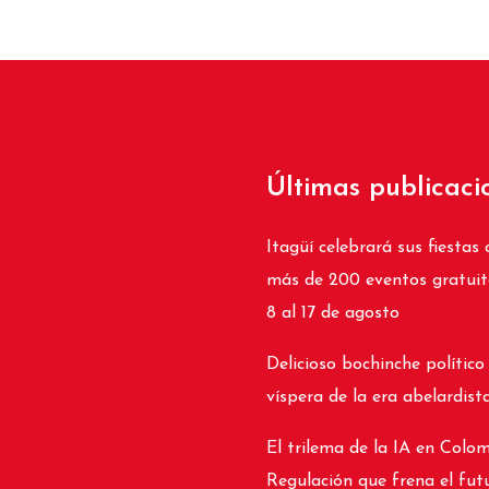
Últimas publicaci
Itagüí celebrará sus fiestas 
más de 200 eventos gratuit
8 al 17 de agosto
Delicioso bochinche político
víspera de la era abelardist
El trilema de la IA en Colom
Regulación que frena el fut