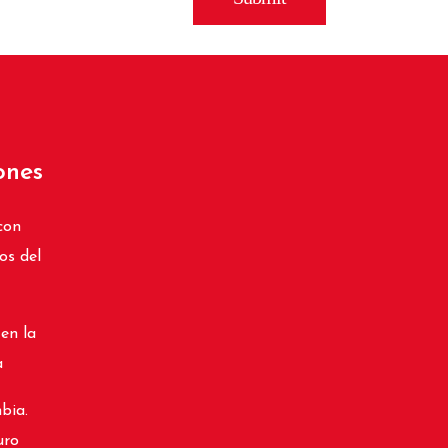
ones
con
os del
 en la
a
bia.
uro