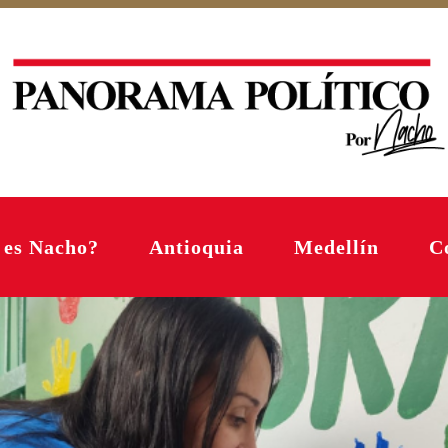
 es Nacho?
Antioquia
Medellín
C