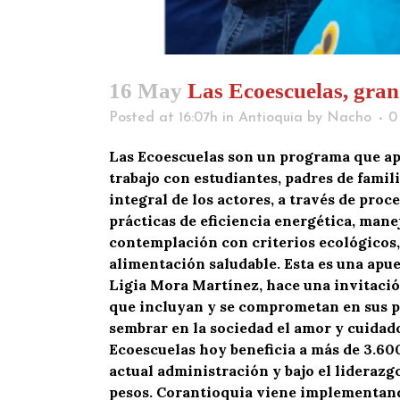
16 May
Las Ecoescuelas, gran 
Posted at 16:07h
in
Antioquia
by
Nacho
0
Las Ecoescuelas son un programa que apu
trabajo con estudiantes, padres de famil
integral de los actores, a través de pro
prácticas de eficiencia energética, mane
contemplación con criterios ecológicos,
alimentación saludable. Esta es una apue
Ligia Mora Martínez, hace una invitación
que incluyan y se comprometan en sus pr
sembrar en la sociedad el amor y cuidad
Ecoescuelas hoy beneficia a más de 3.600
actual administración y bajo el lideraz
pesos. Corantioquia viene implementando