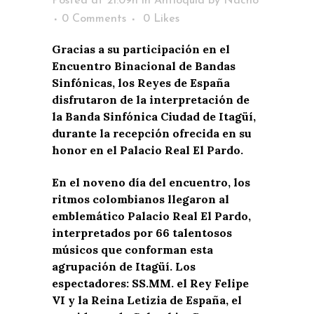
Posted at 21:09h
in
Antioquia
by
Nacho
0 Comments
0
Likes
Gracias a su participación en el
Encuentro Binacional de Bandas
Sinfónicas, los Reyes de España
disfrutaron de la interpretación de
la Banda Sinfónica Ciudad de Itagüí,
durante la recepción ofrecida en su
honor en el Palacio Real El Pardo.
En el noveno día del encuentro, los
ritmos colombianos llegaron al
emblemático Palacio Real El Pardo,
interpretados por 66 talentosos
músicos que conforman esta
agrupación de Itagüí. Los
espectadores: SS.MM. el Rey Felipe
VI y la Reina Letizia de España, el