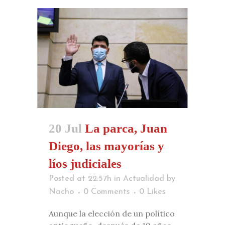
20 Jul
La parca, Juan
Diego, las mayorías y
líos judiciales
Posted at 22:57h
in
Actualidad
by
Nacho
0 Comments
0
Likes
Aunque la elección de un político