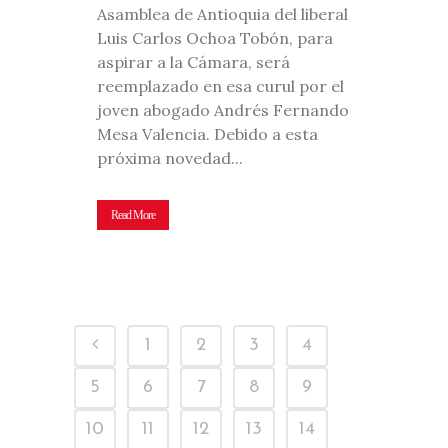
Asamblea de Antioquia del liberal
Luis Carlos Ochoa Tobón, para
aspirar a la Cámara, será
reemplazado en esa curul por el
joven abogado Andrés Fernando
Mesa Valencia. Debido a esta
próxima novedad...
Read More
1
2
3
4
5
6
7
8
9
10
11
12
13
14