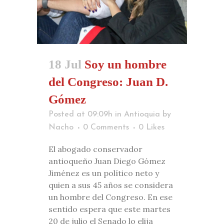
18 Jul
Soy un hombre
del Congreso: Juan D.
Gómez
Posted at 09:09h
in
Antioquia
by
Nacho
0 Comments
0
Likes
El abogado conservador
antioqueño Juan Diego Gómez
Jiménez es un político neto y
quien a sus 45 años se considera
un hombre del Congreso. En ese
sentido espera que este martes
20 de julio el Senado lo elija