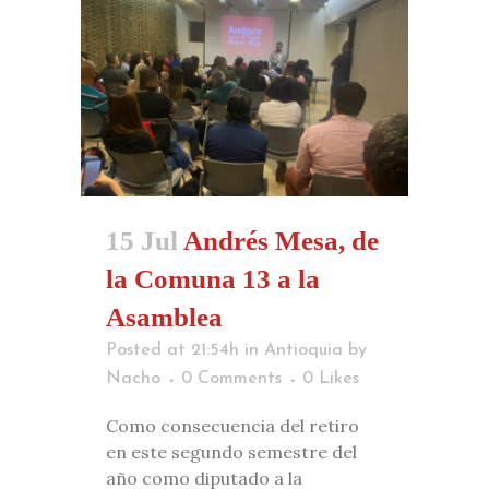
15 Jul
Andrés Mesa, de
la Comuna 13 a la
Asamblea
Posted at 21:54h
in
Antioquia
by
Nacho
0 Comments
0
Likes
Como consecuencia del retiro
en este segundo semestre del
año como diputado a la