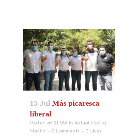
15 Jul
Más picaresca
liberal
Posted at 21:56h
in
Actualidad
by
Nacho
0 Comments
0
Likes