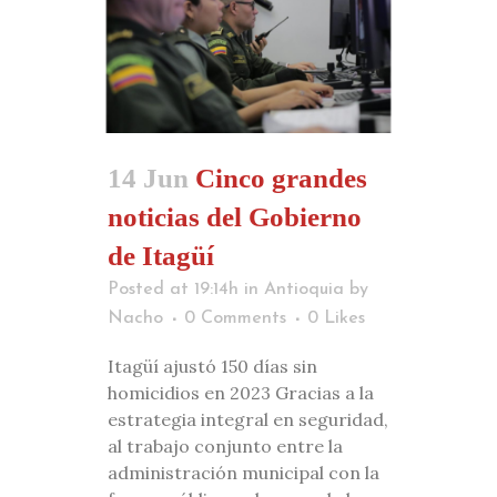
14 Jun
Cinco grandes
noticias del Gobierno
de Itagüí
Posted at 19:14h
in
Antioquia
by
Nacho
0 Comments
0
Likes
Itagüí ajustó 150 días sin
homicidios en 2023 Gracias a la
estrategia integral en seguridad,
al trabajo conjunto entre la
administración municipal con la