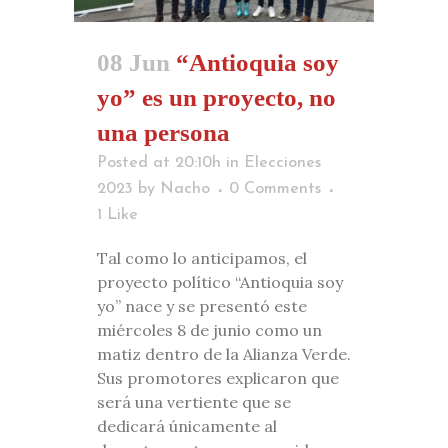
08 Jun
“Antioquia soy
yo” es un proyecto, no
una persona
Posted at 20:10h
in
Elecciones
2023
by
Nacho
0 Comments
1
Like
Tal como lo anticipamos, el
proyecto político “Antioquia soy
yo” nace y se presentó este
miércoles 8 de junio como un
matiz dentro de la Alianza Verde.
Sus promotores explicaron que
será una vertiente que se
dedicará únicamente al