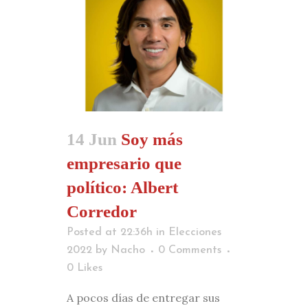
14 Jun
Soy más
empresario que
político: Albert
Corredor
Posted at 22:36h
in
Elecciones
2022
by
Nacho
0 Comments
0
Likes
A pocos días de entregar sus