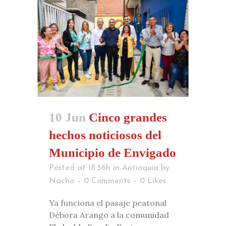
10 Jun
Cinco grandes
hechos noticiosos del
Municipio de Envigado
Posted at 18:56h
in
Antioquia
by
Nacho
0 Comments
0
Likes
Ya funciona el pasaje peatonal
Débora Arango a la comunidad