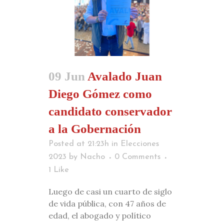
09 Jun
Avalado Juan
Diego Gómez como
candidato conservador
a la Gobernación
Posted at 21:23h
in
Elecciones
2023
by
Nacho
0 Comments
1
Like
Luego de casi un cuarto de siglo
de vida pública, con 47 años de
edad, el abogado y político