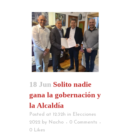
18 Jun
Solito nadie
gana la gobernación y
la Alcaldía
Posted at 12:32h
in
Elecciones
2022
by
Nacho
0 Comments
0
Likes