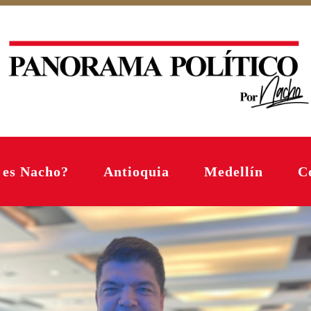
 es Nacho?
Antioquia
Medellín
C