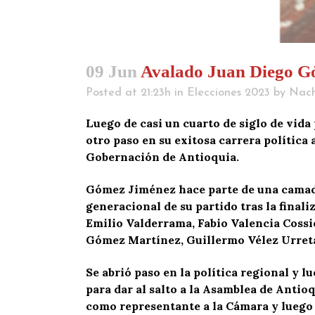
09 Jun
Avalado Juan Diego Gó
Posted at 21:23h
in
Elecciones 2023
by
Nac
Luego de casi un cuarto de siglo de vida
otro paso en su exitosa carrera política 
Gobernación de Antioquia.
Gómez Jiménez hace parte de una camada 
generacional de su partido tras la final
Emilio Valderrama, Fabio Valencia Coss
Gómez Martínez, Guillermo Vélez Urreta
Se abrió paso en la política regional y l
para dar al salto a la Asamblea de Antioq
como representante a la Cámara y luego e