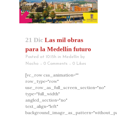
21 Dic
Las mil obras
para la Medellín futuro
Posted at 10:15h
in
Medellín
by
Nacho
0 Comments
0
Likes
[vc_row css_animation=""
row_type="row"
use_row_as_full_screen_section="no"
type="full_width"
angled_section="no"
text_align="left"
background_image_as_pattern="without_pa