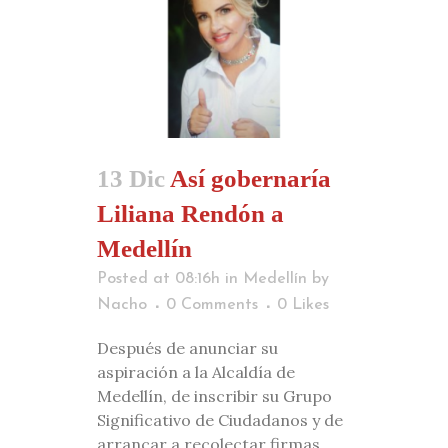
13 Dic
Así gobernaría
Liliana Rendón a
Medellín
Posted at 08:16h
in
Medellín
by
Nacho
0 Comments
0
Likes
Después de anunciar su
aspiración a la Alcaldía de
Medellín, de inscribir su Grupo
Significativo de Ciudadanos y de
arrancar a recolectar firmas