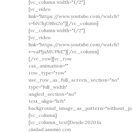
[vc_column width="1/2"]
[vc_video
link="https://www.youtube.com/watch?
v=bN7kjO8bx2o"][/vc_column]
[vc_column width="1/2"]
[vc_video
link="https://www.youtube.com/watch?
v=vaFljaMUPhE"][/vc_column]
[/vc_row][vc_row
css_animation=""
row_type="row"
use_row_as_full_screen_section="no"
type="full_width"
angled_section="no"
text_align="left"
background_image_as_pattern="without_pa
[vc_column]
[vc_column_text]Desde 2020 la
ciudad asumió con