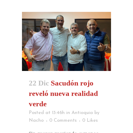
22 Dic
Sacudón rojo
reveló nueva realidad
verde
Posted at 13:46h
in
Antioquia
by
Nacho
0 Comments
0
Likes