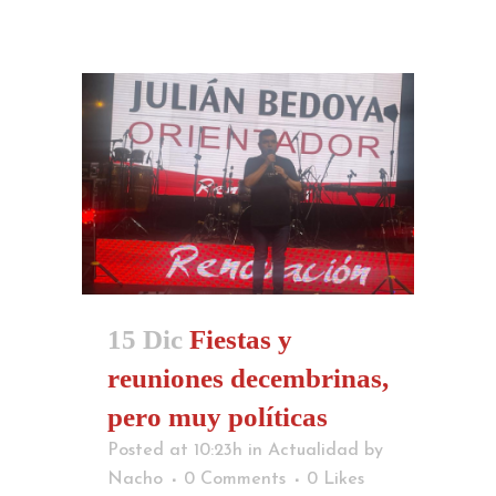
15 Dic
Fiestas y
reuniones decembrinas,
pero muy políticas
Posted at 10:23h
in
Actualidad
by
Nacho
0 Comments
0
Likes