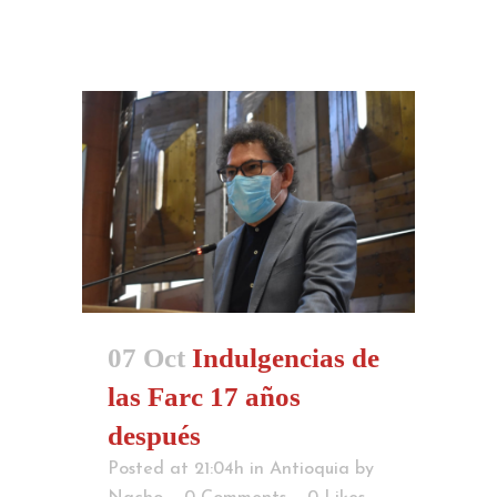
07 Oct
Indulgencias de
las Farc 17 años
después
Posted at 21:04h
in
Antioquia
by