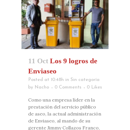
11 Oct
Los 9 logros de
Enviaseo
Posted at 10:48h
in
Sin categoría
by
Nacho
0 Comments
0
Likes
Como una empresa líder en la
prestación del servicio público
de aseo, la actual administración
de Enviaseo, al mando de su
gerente Jimmy Collazos Franco,