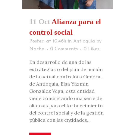
11 Oct
Alianza para el
control social
Posted at 10:46h
in
Antioquia
by
Nacho
0 Comments
0
Likes
En desarrollo de una de las
estrategias o del plan de acción
de la actual contralora General
de Antioquia, Elsa Yazmín
González Vega, esta entidad
viene concretando una serie de
alianzas para el fortalecimiento
del control social y de la gestión
pública con las entidades...