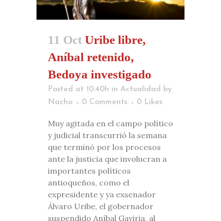
11 Oct
Uribe libre,
Aníbal retenido,
Bedoya investigado
Posted at 10:40h
in
Actualidad
by
Nacho
0 Comments
0
Likes
Muy agitada en el campo político
y judicial transcurrió la semana
que terminó por los procesos
ante la justicia que involucran a
importantes políticos
antioqueños, como el
expresidente y ya exsenador
Álvaro Uribe, el gobernador
suspendido Aníbal Gaviria, al