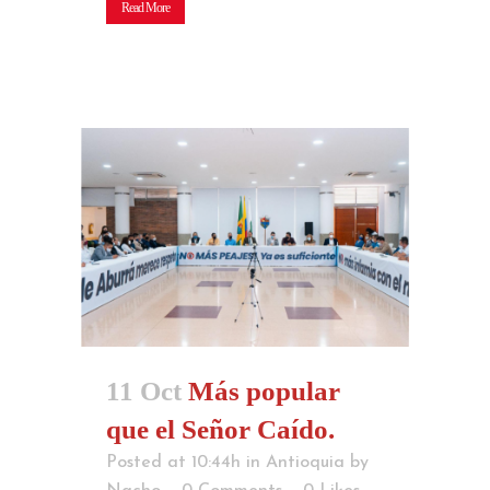
Read More
11 Oct
Más popular
que el Señor Caído.
Posted at 10:44h
in
Antioquia
by