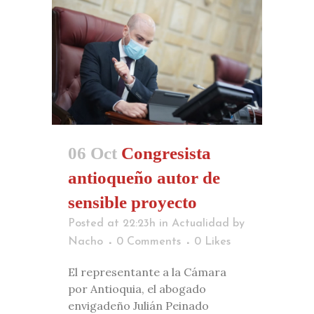
06 Oct
Congresista
antioqueño autor de
sensible proyecto
Posted at 22:23h
in
Actualidad
by
Nacho
0 Comments
0
Likes
El representante a la Cámara
por Antioquia, el abogado
envigadeño Julián Peinado