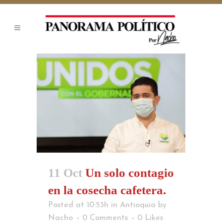
11 Oct
Un solo contagio
en la cosecha cafetera.
Posted at 10:53h
in
Antioquia
by
Nacho
0 Comments
0
Likes