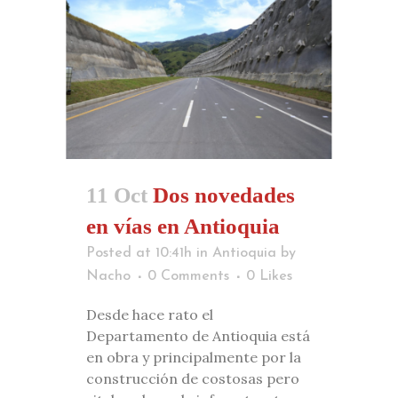
11 Oct
Dos novedades
en vías en Antioquia
Posted at 10:41h
in
Antioquia
by
Nacho
0 Comments
0
Likes
Desde hace rato el
Departamento de Antioquia está
en obra y principalmente por la
construcción de costosas pero