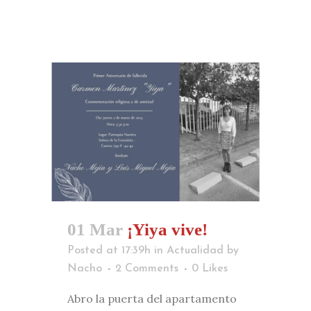
01 Mar
¡Yiya vive!
Posted at 17:39h
in
Actualidad
by
Nacho
2 Comments
0
Likes
Abro la puerta del apartamento