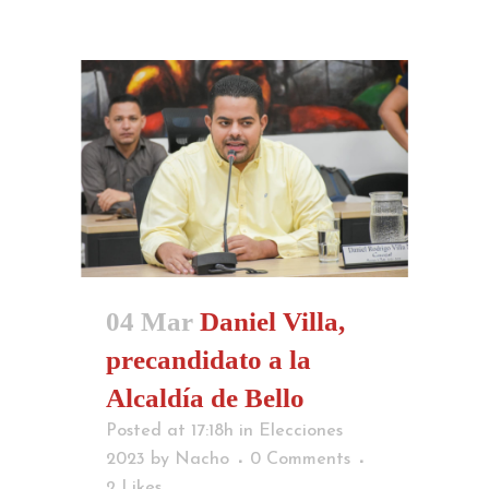
04 Mar
Daniel Villa,
precandidato a la
Alcaldía de Bello
Posted at 17:18h
in
Elecciones
2023
by
Nacho
0 Comments
2
Likes