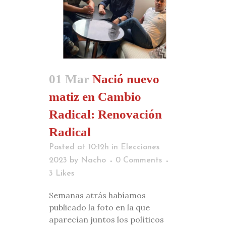
01 Mar
Nació nuevo
matiz en Cambio
Radical: Renovación
Radical
Posted at 10:12h
in
Elecciones
2023
by
Nacho
0 Comments
3
Likes
Semanas atrás habíamos
publicado la foto en la que
aparecían juntos los políticos