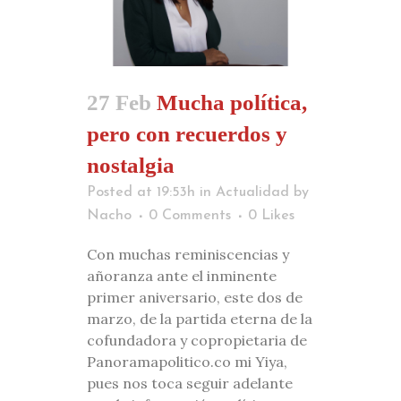
27 Feb
Mucha política,
pero con recuerdos y
nostalgia
Posted at 19:53h
in
Actualidad
by
Nacho
0 Comments
0
Likes
Con muchas reminiscencias y
añoranza ante el inminente
primer aniversario, este dos de
marzo, de la partida eterna de la
cofundadora y copropietaria de
Panoramapolitico.co mi Yiya,
pues nos toca seguir adelante