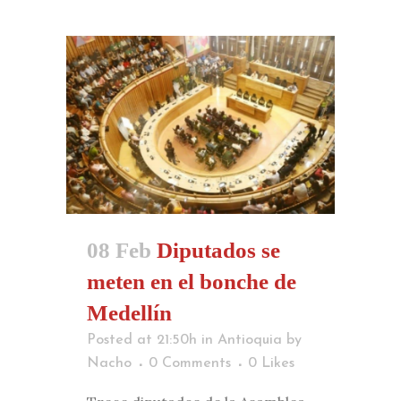
08 Feb
Diputados se
meten en el bonche de
Medellín
Posted at 21:50h
in
Antioquia
by
Nacho
0 Comments
0
Likes