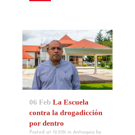
06 Feb
La Escuela
contra la drogadicción
por dentro
Posted at 12:25h
in
Antioquia
by