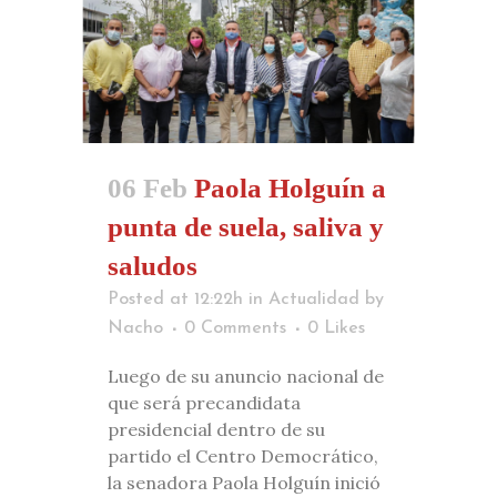
06 Feb
Paola Holguín a
punta de suela, saliva y
saludos
Posted at 12:22h
in
Actualidad
by
Nacho
0 Comments
0
Likes
Luego de su anuncio nacional de
que será precandidata
presidencial dentro de su
partido el Centro Democrático,
la senadora Paola Holguín inició