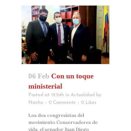
06 Feb
Con un toque
ministerial
Posted at 12:24h
in
Actualidad
by
Nacho
0 Comments
0
Likes
Los dos congresistas del
movimiento Conservadores de
vida, el senador Juan Diego