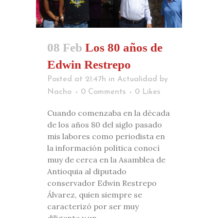
08 Feb
Los 80 años de
Edwin Restrepo
Posted at 21:47h
in
Actualidad
by
Nacho
0 Comments
0
Likes
Cuando comenzaba en la década
de los años 80 del siglo pasado
mis labores como periodista en
la información política conocí
muy de cerca en la Asamblea de
Antioquia al diputado
conservador Edwin Restrepo
Álvarez, quien siempre se
caracterizó por ser muy
diligente y un...