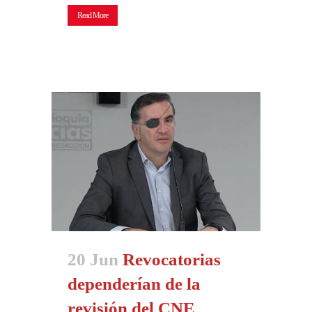
Read More
20 Jun
Revocatorias
dependerían de la
revisión del CNE