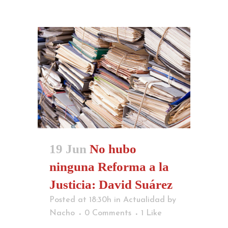
19 Jun
No hubo
ninguna Reforma a la
Justicia: David Suárez
Posted at 18:30h
in
Actualidad
by
Nacho
0 Comments
1
Like