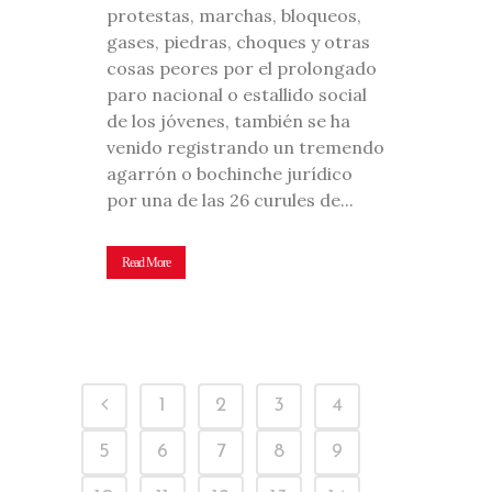
protestas, marchas, bloqueos,
gases, piedras, choques y otras
cosas peores por el prolongado
paro nacional o estallido social
de los jóvenes, también se ha
venido registrando un tremendo
agarrón o bochinche jurídico
por una de las 26 curules de...
Read More
1
2
3
4
5
6
7
8
9