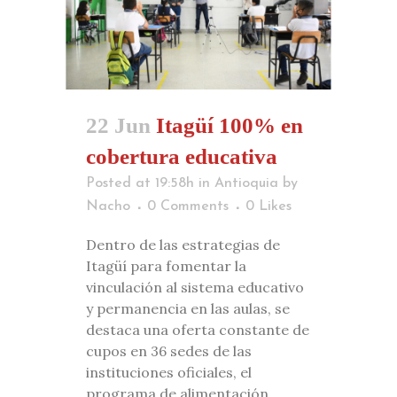
22 Jun
Itagüí 100% en
cobertura educativa
Posted at 19:58h
in
Antioquia
by
Nacho
0 Comments
0
Likes
Dentro de las estrategias de
Itagüí para fomentar la
vinculación al sistema educativo
y permanencia en las aulas, se
destaca una oferta constante de
cupos en 36 sedes de las
instituciones oficiales, el
programa de alimentación