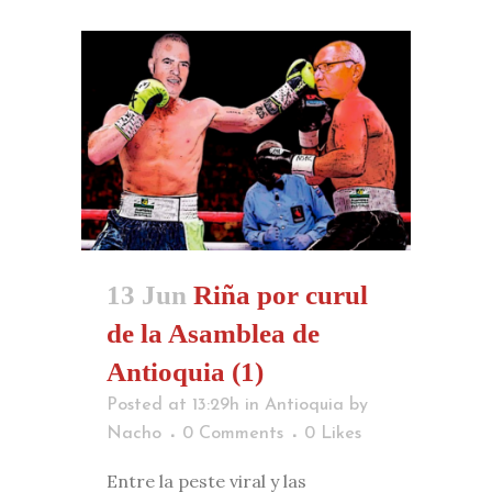
13 Jun
Riña por curul
de la Asamblea de
Antioquia (1)
Posted at 13:29h
in
Antioquia
by
Nacho
0 Comments
0
Likes
Entre la peste viral y las