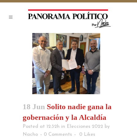
18 Jun
Solito nadie gana la
gobernación y la Alcaldía
Posted at 12:32h
in
Elecciones 2022
by
Nacho
0 Comments
0
Likes