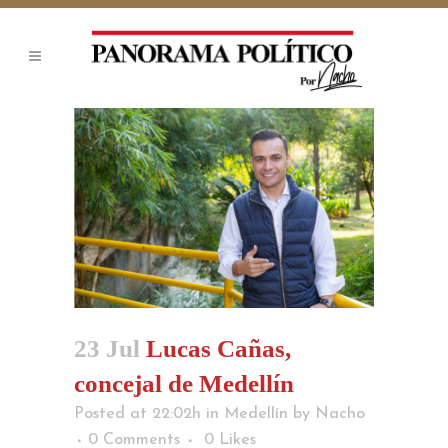
23 Jul
Lucas Cañas,
concejal de Medellín
Posted at 22:02h
in
Medellín
by
Nacho
0 Comments
0
Likes