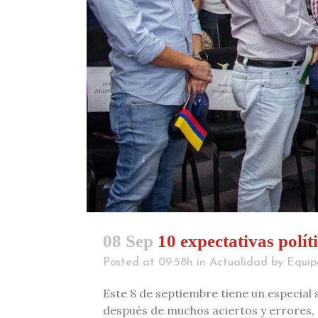
08 Sep
10 expectativas polít
Posted at 09:58h
in
Actualidad
by
Equip
Este 8 de septiembre tiene un especial s
después de muchos aciertos y errores, 