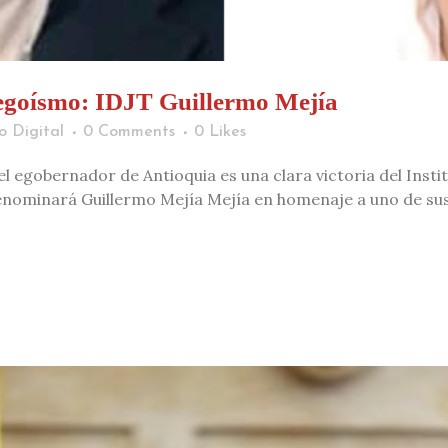
 egoísmo: IDJT Guillermo Mejía
o Digital
0 Comments
0
Likes
l egobernador de Antioquia es una clara victoria del Instit
enominará Guillermo Mejía Mejía en homenaje a uno de sus 