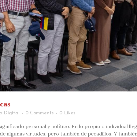
icas
o Digital
0 Comments
0
Likes
ignificado personal y político. En lo propio o individual ll
de algunas virtudes, pero también de pecadillos. Y también