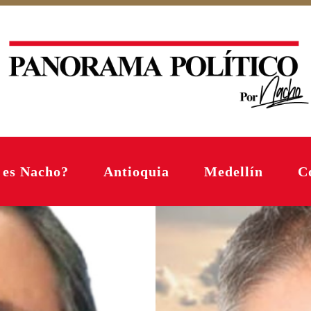
 es Nacho?
Antioquia
Medellín
C