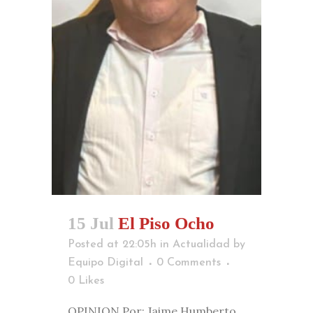
15 Jul
El Piso Ocho
Posted at 22:05h
in
Actualidad
by
Equipo Digital
0 Comments
0
Likes
OPINION Por: Jaime Humberto