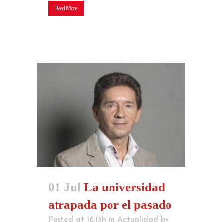
Read More
01 Jul
La universidad
atrapada por el pasado
Posted at 16:13h
in
Actualidad
by