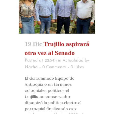
19 Dic
Trujillo aspirará
otra vez al Senado
Posted at 22:54h
in
Actualidad
by
Nacho
0 Comments
0
Likes
El denominado Equipo de
Antioquia o en términos
coloquiales políticos el
trujillismo conservador
dinamizó la política electoral
parroquial finalizando este