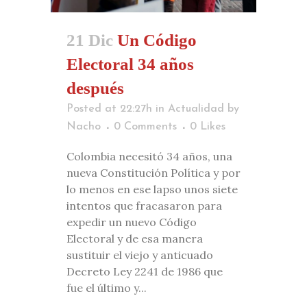
21 Dic
Un Código
Electoral 34 años
después
Posted at 22:27h
in
Actualidad
by
Nacho
0 Comments
0
Likes
Colombia necesitó 34 años, una
nueva Constitución Política y por
lo menos en ese lapso unos siete
intentos que fracasaron para
expedir un nuevo Código
Electoral y de esa manera
sustituir el viejo y anticuado
Decreto Ley 2241 de 1986 que
fue el último y...