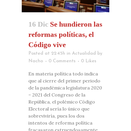
16 Dic
Se hundieron las
reformas políticas, el
Código vive
Posted at 22:45h
in
Actualidad
by
Nacho
0 Comments
0
Likes
En materia política todo indica
que al cierre del primer periodo
de la pandémica legislatura 2020
– 2021 del Congreso de la
República, el polémico Código
Electoral sería lo único que
sobreviviría, pues los dos
intentos de reforma política
fracasaron estruendosamente