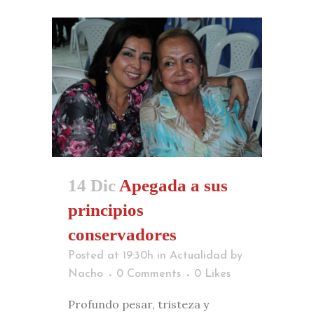
14 Dic
Apegada a sus
principios
conservadores
Posted at 19:30h
in
Actualidad
by
Nacho
0 Comments
0
Likes
Profundo pesar, tristeza y