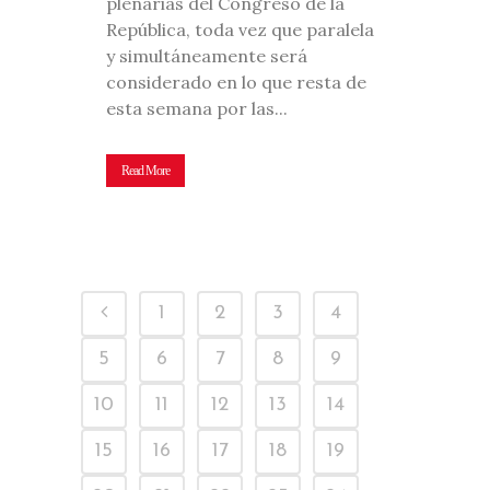
plenarias del Congreso de la
República, toda vez que paralela
y simultáneamente será
considerado en lo que resta de
esta semana por las...
Read More
1
2
3
4
5
6
7
8
9
10
11
12
13
14
15
16
17
18
19