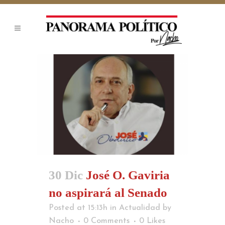
30 Dic
José O. Gaviria
no aspirará al Senado
Posted at 15:13h
in
Actualidad
by
Nacho
0 Comments
0
Likes