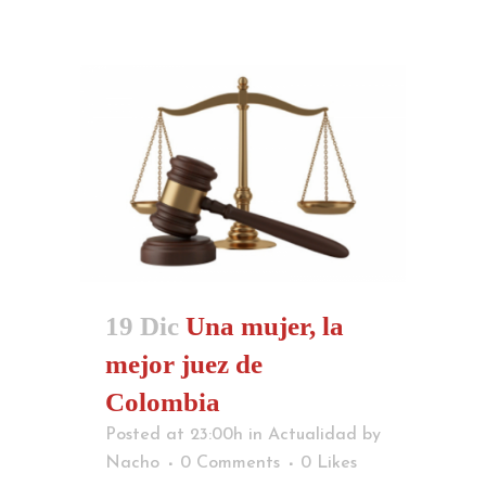
19 Dic
Una mujer, la
mejor juez de
Colombia
Posted at 23:00h
in
Actualidad
by
Nacho
0 Comments
0
Likes