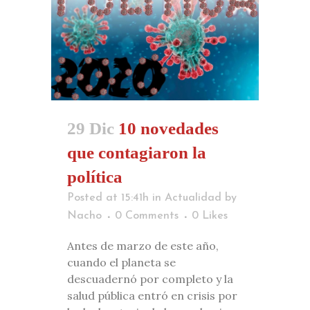
29 Dic
10 novedades
que contagiaron la
política
Posted at 15:41h
in
Actualidad
by
Nacho
0 Comments
0
Likes
Antes de marzo de este año,
cuando el planeta se
descuadernó por completo y la
salud pública entró en crisis por