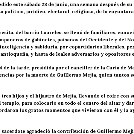
edido este sábado 28 de junio, una semana después de su
a político, jurídico, electoral, religioso, de la coyuntur
resita, del barrio Laureles, se llenó de familiares, cono
ompañeros de gabinetes, paisanos del Occidente y del N
inteligencia y sabiduría, por copartidarios liberales, 
 antioqueña, y hasta de leales adversarios y opositores e
 de la tarde, presidida por el canciller de la Curia de 
ncias por la muerte de Guillermo Mejía, quien tantos ser
tres hijos y el hijastro de Mejía, llevando el cofre con 
el templo, para colocarlo en todo el centro del altar y da
cordaron los gratos momentos que vivieron con él y la a
 sacerdote agradeció la contribución de Guillermo Mejía