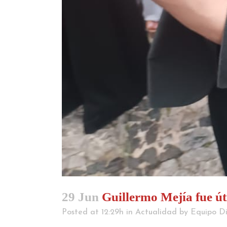
29 Jun
Guillermo Mejía fue útil
Posted at 12:29h
in
Actualidad
by
Equipo Di