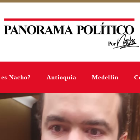
 es Nacho?
Antioquia
Medellín
C