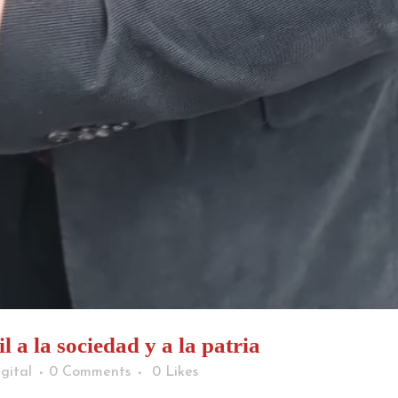
 a la sociedad y a la patria
gital
0 Comments
0
Likes