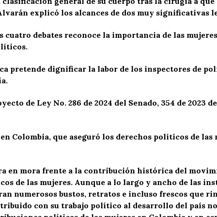
lasificación general de su cuerpo tras la cirugía a que
varán explicó los alcances de dos muy significativas le
us cuatro debates reconoce la importancia de las mujere
íticos.
ica pretende dignificar la labor de los inspectores de pol
a.
oyecto de Ley No. 286 de 2024 del Senado, 354 de 2023 d
en Colombia, que aseguró los derechos políticos de las 
ra en mora frente a la contribución histórica del movim
cos de las mujeres. Aunque a lo largo y ancho de las ins
an numerosos bustos, retratos e incluso frescos que rin
ribuido con su trabajo político al desarrollo del país no
ibuciones políticas de las mujeres en Colombia y en espe