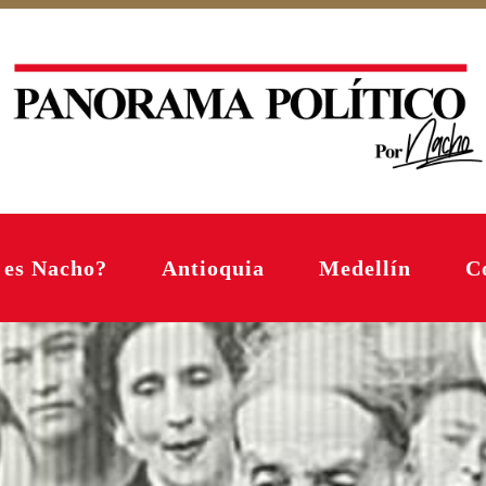
 es Nacho?
Antioquia
Medellín
C