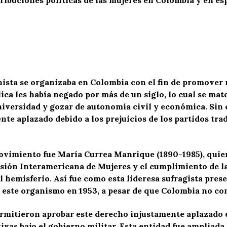
ista se organizaba en Colombia con el fin de promover 
ica les había negado por más de un siglo, lo cual se mate
niversidad y gozar de autonomía civil y económica. Sin 
te aplazado debido a los prejuicios de los partidos tra
ovimiento fue María Currea Manrique (1890-1985), quie
sión Interamericana de Mujeres y el cumplimiento de la
l hemisferio. Así fue como esta lideresa sufragista pres
 este organismo en 1953, a pesar de que Colombia no con
permitieron aprobar este derecho injustamente aplazado
tivas bajo el gobierno militar. Esta entidad fue ampliada