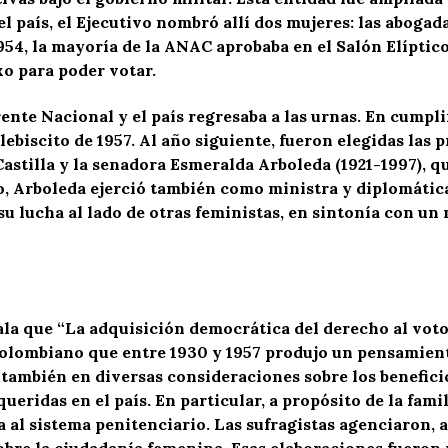
el país, el Ejecutivo nombró allí dos mujeres: las aboga
1954, la mayoría de la ANAC aprobaba en el Salón Elíptico 
xo para poder votar.
Frente Nacional y el país regresaba a las urnas. En cumpl
biscito de 1957. Al año siguiente, fueron elegidas las p
astilla y la senadora Esmeralda Arboleda (1921-1997), q
o, Arboleda ejerció también como ministra y diplomáti
 su lucha al lado de otras feministas, en sintonía con u
 que “La adquisición democrática del derecho al voto f
olombiano que entre 1930 y 1957 produjo un pensamiento
; también en diversas consideraciones sobre los benefici
queridas en el país. En particular, a propósito de la fam
 al sistema penitenciario. Las sufragistas agenciaron,
bre la ciudadanía femenina. Esas elaboraciones fueron p