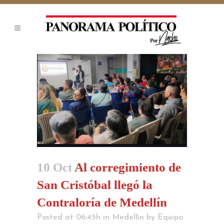
10 Oct
Al corregimiento de
San Cristóbal llegó la
Contraloría de Medellín
Posted at 06:45h
in
Medellín
by
Equipo