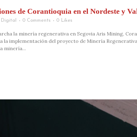
iones de Corantioquia en el Nordeste y Va
Digital
0 Comments
0
Likes
rcha la minería regenerativa en Segovia Aris Mining, Cor
a la implementación del proyecto de Minería Regenerativ
a minería...