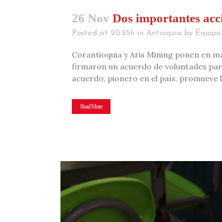
26 Nov
Dos importantes acc
Posted at 20:25h
in
Antioquia
by
Equipo 
Corantioquia y Aris Mining ponen en ma
firmaron un acuerdo de voluntades par
acuerdo, pionero en el país, promueve l
Read More