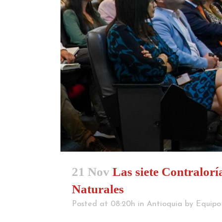
21 Nov
Las siete Contraloría
Naturales
Posted at 08:20h
in
Antioquia
by
Equipo