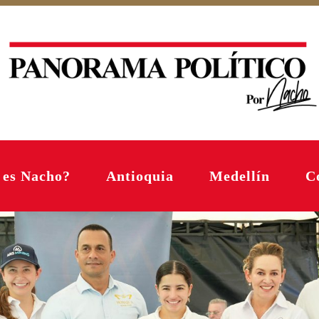
 es Nacho?
Antioquia
Medellín
C