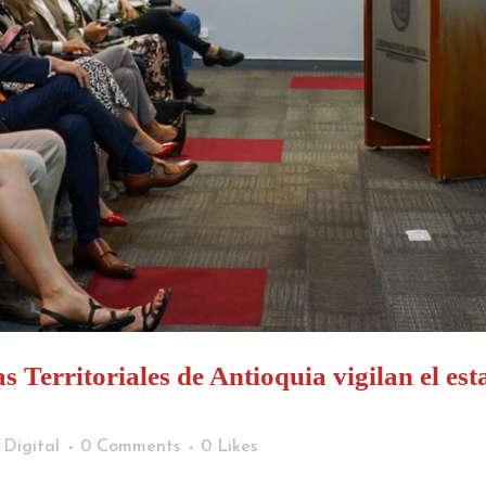
s Territoriales de Antioquia vigilan el est
 Digital
0 Comments
0
Likes