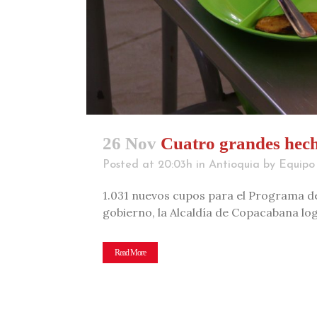
26 Nov
Cuatro grandes hech
Posted at 20:03h
in
Antioquia
by
Equipo 
1.031 nuevos cupos para el Programa de
gobierno, la Alcaldía de Copacabana lo
Read More