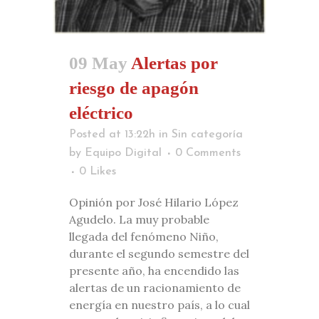
09 May
Alertas por
riesgo de apagón
eléctrico
Posted at 13:22h
in
Sin categoría
by
Equipo Digital
0 Comments
0
Likes
Opinión por José Hilario López
Agudelo. La muy probable
llegada del fenómeno Niño,
durante el segundo semestre del
presente año, ha encendido las
alertas de un racionamiento de
energía en nuestro país, a lo cual