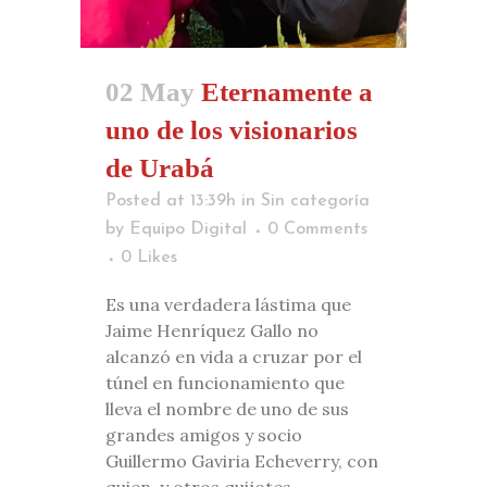
02 May
Eternamente a
uno de los visionarios
de Urabá
Posted at 13:39h
in
Sin categoría
by
Equipo Digital
0 Comments
0
Likes
Es una verdadera lástima que
Jaime Henríquez Gallo no
alcanzó en vida a cruzar por el
túnel en funcionamiento que
lleva el nombre de uno de sus
grandes amigos y socio
Guillermo Gaviria Echeverry, con