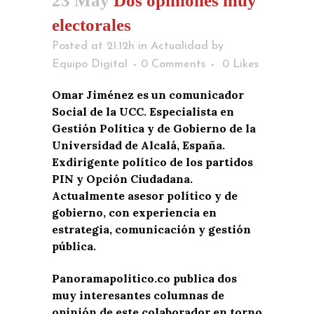
23 May
Dos opiniones muy
electorales
Posted at 21:12h
in
Actualidad
by
Equipo Digital
0 Comments
0
Likes
Omar Jiménez es un comunicador
Social de la UCC. Especialista en
Gestión Política y de Gobierno de la
Universidad de Alcalá, España.
Exdirigente político de los partidos
PIN y Opción Ciudadana.
Actualmente asesor político y de
gobierno, con experiencia en
estrategia, comunicación y gestión
pública.
Panoramapolitico.co publica dos
muy interesantes columnas de
opinión de este colaborador en torno