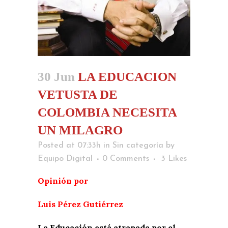
30 Jun
LA EDUCACION
VETUSTA DE
COLOMBIA NECESITA
UN MILAGRO
Posted at 07:33h
in
Sin categoría
by
Equipo Digital
0 Comments
3
Likes
Opinión por
Luis Pérez Gutiérrez
La Educación está atrapada por el