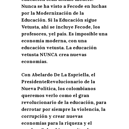
Nunca se ha visto a
Fecode
en luchas
por l
a
Modernización
de la
Educación. Si la Educación
sigue
Vetusta, a
h
í
se
incluye
Fecode
,
los
profesores
,
y
el país
.
Es imposible una
economía moderna, con una
educación vetusta.
L
a educación
vetusta NUNCA crea nuevas
economías.
Con Abelardo De La Espriella,
el
Presidente
R
evolucionari
o
de la
N
ueva
P
olítica, los colombianos
queremos verlo como el gran
revolucionario de la educación
,
para
derrotar por siempre la violencia, la
corrupción y crear nuevas
economías para la riqueza y el