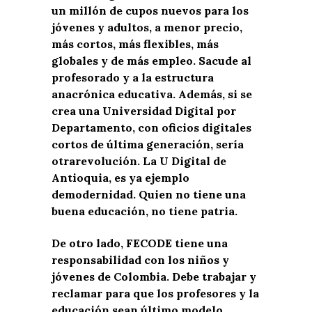
un millón de cupos nuevos para los
jóvenes
y adultos
, a menor precio,
más
cortos
, más flexibles, más
globales y de m
ás empleo
.
Sacude al
profesorado y a la estructura
anacrónica educativa
.
A
demás
, si se
crea una Universidad Digital
por
Departamento, con oficios digitales
cortos
de última generación, sería
otra
revolución. La U Digital de
Antioquia, es
ya
ejemplo
de
modernidad
.
Quien no tiene una
buena educación, no tiene patria.
De otro lado,
FECODE tiene una
responsabilidad con
los
niños y
jóvenes de Colombia
. Debe trabajar y
r
eclamar para que los profesores y la
e
ducación sean último modelo.