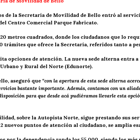
aría de Movilidad de Bello
s de la Secretaría de Movilidad de Bello entró al servici
 del Centro Comercial Parque Fabricato.
220 metros cuadrados, donde los ciudadanos que lo requ
 trámites que ofrece la Secretaría, referidos tanto a p
ilita opciones de atención. La nueva sede alterna entra 
 Urbano y Rural del Norte (Edunorte).
ello, aseguró que
“con la apertura de esta sede alterna acer
ervicios bastante importante. Además, contamos con un aliad
disposición para que desde acá pudiéramos llevarle esta opci
ilidad, sobre la Autopista Norte, sigue prestando sus se
 12 nuevos puntos de atención al ciudadano, se amplía es
s por la dependencia ronda los 55.000, siendo los más r