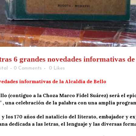
ras 6 grandes novedades informativas de l
ital
0 Comments
0
Likes
edades informativas de la Alcaldía de Bello
Bello (contiguo a la Choza Marco Fidel Suárez) será el ep
” , una celebración de la palabra con una amplia programa
 y los 170 años del natalicio del literato, embajador y 
na dedicada a las letras, el lenguaje y las diversas form