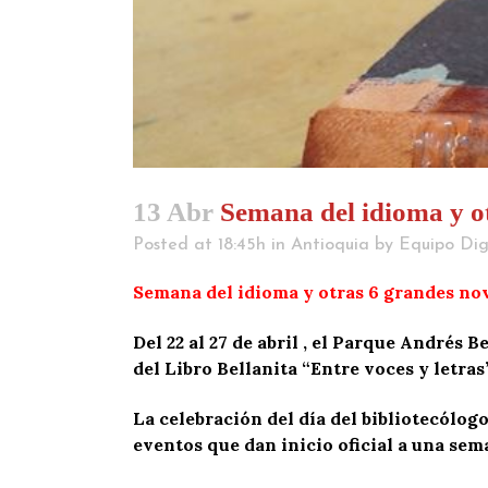
13 Abr
Semana del idioma y ot
Posted at 18:45h
in
Antioquia
by
Equipo Dig
Semana del idioma y otras 6 grandes nov
Del 22 al 27 de abril , el Parque Andrés 
del Libro Bellanita “Entre voces y letras
La celebración del día del bibliotecólogo
eventos que dan inicio oficial a una sema