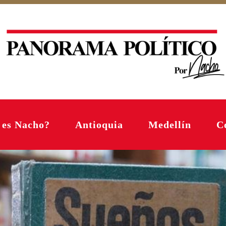
 es Nacho?
Antioquia
Medellín
C